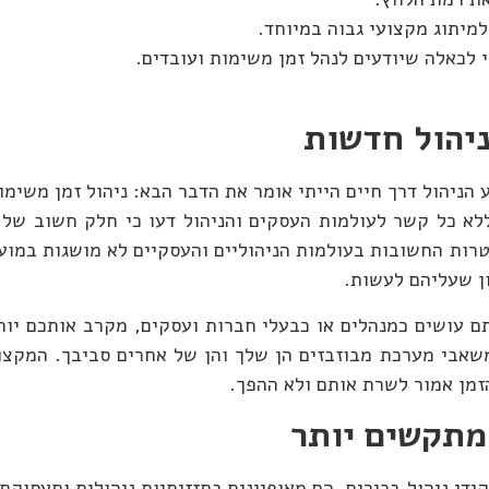
למיתוג מקצועי גבוה במיוחד.
י לכאלה שיודעים לנהל זמן משימות ועובדים.
ניהול חדשות
 הניהול דרך חיים הייתי אומר את הדבר הבא: ניהול זמן משימ
 ללא כל קשר לעולמות העסקים והניהול דעו כי חלק חשוב של 
טרות החשובות בעולמות הניהוליים והעסקיים לא מושגות במוע
ן שעליהם לעשות.
 עושים כמנהלים או כבעלי חברות ועסקים, מקרב אותכם יו
שאבי מערכת מבוזבזים הן שלך והן של אחרים סביבך. המקצוע
זמן אמור לשרת אותם ולא ההפך.
תקשים יותר
לוס מתקדמים אל עבר תפקידי ניהול בכירים. הם מאופיינים בתזזיתיות ניהולית