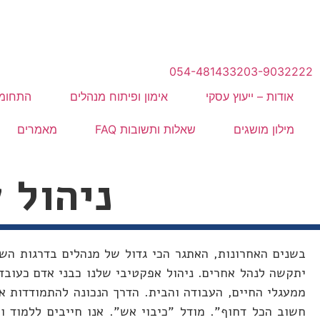
המתנה
לייעוץ מהיר לחצו כאן
054-4814332
03-9032222
אודות – ייעוץ עסקי
אימון ופיתוח מנהלים
התחומי
מילון מושגים
שאלות ותשובות FAQ
מאמרים
ניהול 
בשנים האחרונות, האתגר הכי גדול של מנהלים בדרגות השו
יתקשה לנהל אחרים. ניהול אפקטיבי שלנו כבני אדם כעובד
ממעגלי החיים, העבודה והבית. הדרך הנכונה להתמודדות א
חשוב הכל דחוף". מודל "כיבוי אש". אנו חייבים ללמוד ו