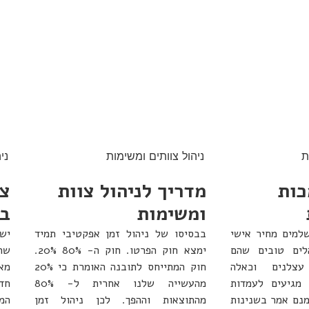
ת
ניהול צוותים ומשימות
ני
כות
מדריך לניהול צוות
צו
ומשימות
ב
שלמים מחיר אישי
בבסיסו של ניהול זמן אפקטיבי תמיד
יש
לים טובים שהם
ימצא חוק הפרטו. חוק ה- 80% 20%.
שה
עצלנים וכאלה
חוק המתייחס לתובנה האומרת כי 20%
מא
מגיעים לעמדות
מהעשייה שלנו אחרית ל- 80%
חד
אמנם אמר בשנינות
מהתוצאות וההפך. לכן ניהול זמן
המ