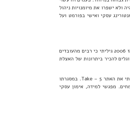
 ולא ישפרו את מיומנויות ניהול
זמן תיעדוף משימות וניהול עובדים. ההמלצה שלי לכל אלה להשקיע בלימוד ואימוץ שיטות ניהול זמן ומשימות. אימון ומנטורינג עסקי ואישי בפורמט 1על
המנהלים המצטיינים יודעים לנהל זמן ומשימות בצורה מיטבית. במאות הסדנאות והקורסים שהעברנו למנהלים ועובדים מאז 2006 גיליתי כי רבים מהעובדים
וגלים להכיר ביתרונות של האצלת
מנכ"לים ומנהלים בכירים נזקקים לשירות של ייעוץ ואימון בפורמט הד הוק קצר וממוקד בתחום חשוב זה. לאחרונה, יסדתי את האתר Take – 5. במסגרתו
 ולהתלבט עם מומחים. מפגשי למידה, אימון עסקי