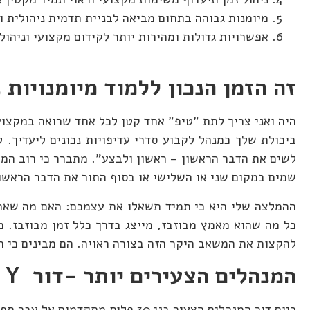
מיומנות גבוהה בתחום מביאה לבניית תדמית ניהולית ו
אפשרויות גדולות ומהירות יותר לקידום מקצועי וניהול
זה הזמן הנכון ללמוד מיומנויות 
היה ואני צריך לתת "טיפ" אחד קטן לכל אחד שרואה במקצוע
ביכולת שלך כמנהל לקבוע סדרי עדיפויות נכונים ליעדיך.
לשים את הדבר הראשון – ראשון ולבצע". מתברר כי רוב המ
שמים במקום שני או השלישי או בסוף התור את הדבר הראשו
ההמלצה שלי היא כי תמיד תשאלו את עצמכם: האם מה שאתם
כל מה שהוא מאמץ מבוזבז, מייצג בדרך כלל זמן מבוזבז. מ
להקצות את המשאב היקר הזה בצורה ראויה. הם מבינים כי ה
המנהלים הצעירים יותר -דור
Y
מ
כיום דור המנהלים הצעיר בני 30 פ