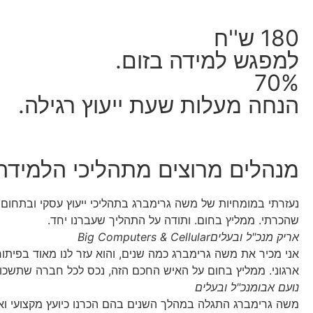
180 ש''ח
למפגש למידה בזום.
70%
הנחה מעלות שעת ייעוץ רגילה.
מנהלים מרוצים מתהליכי הלמידה 
נעזרתי במומחיות של משה גרימברג בתהליכי ייעוץ עסקי ובתחום ב
שהכרתי. ממליץ בחום. ותודה על התהליך שעברנו יחד.
אריק מנכ"ל ובעלים
Big Computers & Cellular
אני מכיר את משה גרימברג כמה שנים, והוא עזר לנו מאוד בפיתוח 
ארגוני. ממליץ בחום על האיש החכם הזה, נכס לכל חברה שתשכור
נועם אבו
מנכ"ל ובעלים
משה גרימברג התגלה במהלך השנים בהם הכרנו כיועץ מקצועי ואמי