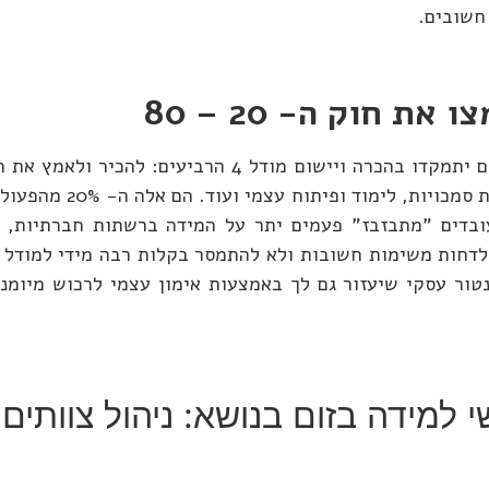
חשובים.
 חוק ה- 20 – 80
חוק הפרטו הינו השלב הראשון שנכון לאמץ. השלבים הבאים יתמקדו בהכ
אה ה- 21 זמננו כמנהלים וכעובדים "מתבזבז" פעמים יתר על המידה ברשתות ח
לדחות משימות חשובות ולא להתמסר בקלות רבה מידי למודל ה
ור עסקי שיעזור גם לך באמצעות אימון עצמי לרכוש מיומנויו
למידה בזום בנושא: ניהול צוותים