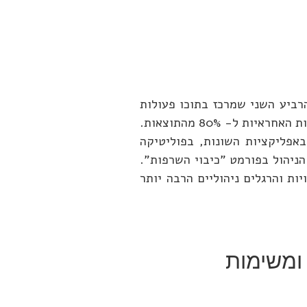
רה ויישום מודל 4 הרביעים: להכיר ולאמץ את הרביע השני שמרכז בתוכו פעולות
חשובות ביותר ולא דחופות. כמו למשל: תכנון, בקרה, האצלת סמכויות, לימוד ופיתוח עצמי ועוד. הם אלה ה- 20% מהפעולות האחראיות ל- 80% מהתוצאות.
ברתיות, באפליקציות השונות, בפוליטיקה
ניהול בפורמט "כיבוי השרפות".
ת והרגלים ניהוליים הרבה יותר
 ומשימות