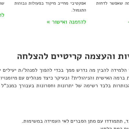
ה שאפשר לדחות
אפקטיבי מחייב מיקוד בפעולות גבוהות
שה
התגמול.
לה
להזמנה ואישור »
ות והעצמה קריטיים להצלחה
 בפורמט 1 על 1 נוכל יחד במפגשי הלמידה להבין מה נדרש ממך בכדי להפוך למנהל/
ברמה האישית והניהולית? ובעיקר כיצד מנהלים עם מיומנויו
ותרות בלבד רשימה של יתרונות וחסרונות בעבורך כמנכ"ל א
גד, תתמודדו עם מתן הסברים לאי העמידה במשימות.
את רמת הלחץ.