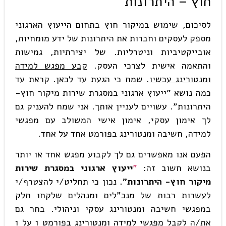
חוץ – היתרונות
לסיכום, שימוש במיקור חוץ בתחום הייעוץ הארגוני
מספק לעסקים וחברות את היתרונות של ידע מומחיות,
אובייקטיביות וניטרליות. של יצירתיות, גמישות
והתאמה אישית לצרכי העסק.
קבע מפגש למידה
ומנטורינג עכשיו
. שמח כי הגעת עד לכאן. קראת עד
כמה נושא "ייעוץ ארגוני במסגרת שירות מיקור חוץ-
היתרונות". עשויים לעניין אותך. אני שמח להעניק גם
לך אימון עסקי, אימון אישי המשולב עם מפגשי
למידה, חשיבה ומנטורינג בפורמט אחד על אחד.
הפעם אנו מאפשרים גם לך לקבוע מפגש אחד או יותר
בנושא חשוב זה:
"
ייעוץ ארגוני במסגרת שירות
מיקור חוץ- היתרונות".
נכון כי תחליט/י להצטרף/י
לעשרות רבות של מנכ"לים ומנהלים שלקחו חלק
במפגשי חשיבה ומנטורינג עסקי וניהולי. בחר גם
את/ה לקבל מפגשי למידה ומנטורינג בפורמט 1 על 1