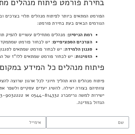
בחירת פורמט פיתוח מנהלים מת
הפורמט המתאים ביותר לפיתוח מנהלים תלוי בצרכים וב
הגורמים הבאים בעת בחירת פורמט:
רמת הניסיון
: מנהלים מתחילים עשויים להפיק תו
הצרכים הספציפיים
: יש לבחור פורמט שמתמקד ב
סגנון הלמידה
: יש לבחור פורמט שמתאים לסגנון
הזמינות
: יש לבחור פורמט שמתאים ללו"ז של המ
פיתוח מנהלים כל המידע במקום
פיתוח מנהלים הוא תהליך חיוני לכל ארגון שרוצה להצל
צוותיהם בצורה יעילה. להשיג יעדים עסקיים ולשפר את
ישירות למשה גרימברג 0544-814332 או 03-9032222 וקבע מפגש חשיבה ותיאום ציפיות ללא עלות. עם מומחה בתחום.
הגדול במדינה.