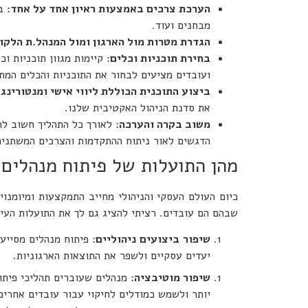
הערכת צרכים באמצעות ראיון אחד על אחד:
מבחנים ועוד.
הגדרת מטרות מול הארגון ומול המנהל.ת הלקו
בחירת תוכניות וכלים
: קיימות מגוון תוכניות ו
ועובדים מציעים לבחור את התוכניות והכלים המת
ביצוע התוכנית הכוללת ליווי אישי ומנטורינג:
את סדנת הניהול האקטיבית שלנו.
משוב בקרה והערכה
: לאורך כל התהליך חשוב לה
הדגשים לאור ניתוח ההתקדמות והצרכים המשתנים
מהן התועלות של פיתוח מנהלים
כיום העולם העסקי והניהולי מחייב התמקצעות ומיומנוי
שבהם הם עובדים. רציתי להציג גם לך את התועלות העיק
שיפור
ביצועים
ניהוליים
: פיתוח מנהלים מסייע
יעדים עסקיים ולשפר את התוצאות הארגוניות.
שיפור מוטיבציה
: מנהלים שעוברים תהליכי פיתו
יותר ולשמש כמודלים לחיקוי עבור עובדים אחרים