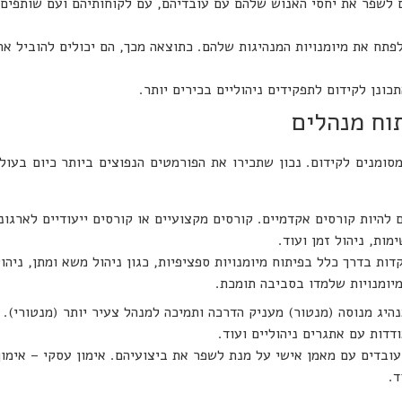
ם לשפר את יחסי האנוש שלהם עם עובדיהם, עם לקוחותיהם ועם שותפים 
לפתח את מיומנויות המנהיגות שלהם. כתוצאה מכך, הם יכולים להוביל א
כונן לקידום לתפקידים ניהוליים בכירים יותר.
וח מנהלים
סומנים לקידום. נכון שתכירו את הפורמטים הנפוצים ביותר כיום בעול
ם להיות קורסים אקדמיים. קורסים מקצועיים או קורסים ייעודיים לארגונ
מות, ניהול זמן ועוד.
ות בדרך כלל בפיתוח מיומנויות ספציפיות, כגון ניהול משא ומתן, ניהול
יומנויות שלמדו בסביבה תומכת.
יג מנוסה (מנטור) מעניק הדרכה ותמיכה למנהל צעיר יותר (מנטורי). מנ
דדות עם אתגרים ניהוליים ועוד.
עובדים עם מאמן אישי על מנת לשפר את ביצועיהם. אימון עסקי – אימון
ד.