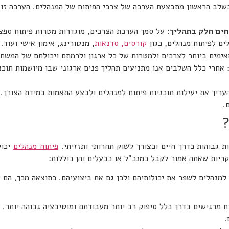
חים חלק בתהליך
: על סמך הערכת הצרכים, מוגדרות מטרות פיתוח ספצי
כלים לפיתוח מנהלים, כגון
קורסים, סדנאות
, מנטורינג, אימון אישי ועוד
אימים ביותר לצרכים ולמטרות של כל ארגון ולרמתם ויכולתם של המשתת
אחרי כלל השלבים אנו מתניעים תהליך פנים ארגוני שבו מיושמות תוכנ
עריך את יעילות תוכניות פיתוח למנהלים ולבצע התאמות במידת הצורך.
.
?
ות גבוהות כדרך חיים וכצורך לשוק תחרותי ותזזיתי.
פיתוח מנהלים
יכול
ריות שאתה אמור לקבל כמנכ"ל או כבעלים והן כוללות:
 למנהלים לשפר את יכולותיהם ולכן גם את ביצועיהם. כתוצאה מכך, הם י
ח מרגישים בדרך כלל סיפוק רב יותר מעבודתם ומוטיבציה גבוהה יותר. 
.