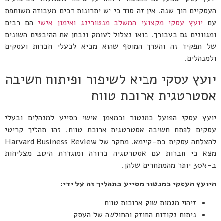
העסקיים תוך שנה. אין זה סוד כי יש יתרונות רבים מעבודה משותפת
עם
יועץ עסקי מקצועי המשלב מנטורינג ואימון אישי
הם רבים
ומגוונים גם בעבורך. בואו נצלול לעומק ונבחן את ההיבטים השונים
של תפקיד זה והערך המוסף שהוא מביא לבעלי חברות ועסקים
ולמנהלים.
יועץ עסקי מביא לשיפור ופיתוח חשיבה
אסטרטגית ארוכת טווח
יועץ עסקי הפועל כמנטור וכמאמן אישי מסייע למנהלים ובעלי
עסקים לפתח חשיבה אסטרטגית ארוכת טווח. זהו תהליך קריטי
להצלחה עסקית בת-קיימא. מחקר של Harvard Business Review
מצא כי חברות עם אסטרטגיה ברורה ומוגדרת היטב מצליחות
ב-30% יותר מהמתחרים שלהן.
היועץ העסקי כמנטור מסייע בתהליך זה על ידי:
זיהוי מגמות שוק ארוכות טווח
ניתוח נקודות החוזק והחולשה של העסק