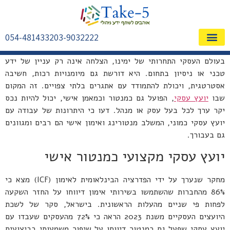
054-4814332
03-9032222
שאלות ותשובות FAQ
בעולם העסקי התחרותי של ימינו, הצלחה אינה רק עניין של ידע
טכני או ניסיון בתחום. היא דורשת גם מיומנויות רכות, חשיבה
אסטרטגית, ויכולת להתמודד עם אתגרים בלתי צפויים. זה המקום
שבו
יועץ עסקי
, הפועל גם כמנטור וכמאמן אישי, יכול להיות נכס
יקר ערך לכל בעל עסק או מנהל. דעו כי היתרונות של עבודה עם
יועץ עסקי כמוני, המשלב מנטורינג ואימון אישי הם רבים ומגוונים
גם בעבורך.
יועץ עסקי מקצועי כמנטור אישי
מחקר שנערך על ידי הפדרציה הבינלאומית לאימון (ICF) מצא כי
86% מהחברות שהשתמשו בשירותי אימון דיווחו על החזר השקעה
לפחות פי שניים מהעלות הראשונית. בישראל, סקר של לשכת
היועצים העסקיים משנת 2023 הראה כי 72% מהעסקים שעבדו עם
יועץ עסקי שפעל גם כמנטור דיווחו על שיפור משמעותי בביצועים