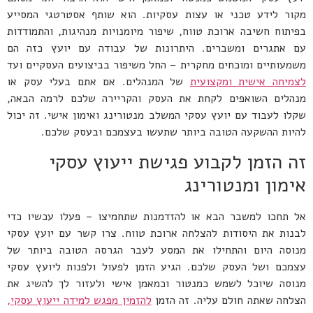
מקור לידע טכני או עצות עסקיות. הוא שותף אסטרטגי המסייע
בפיתוח חשיבה ארוכת טווח, שיפור מיומנויות מנהיגות, והתמודדות
עם אתגרים ומשברים. היתרונות של עבודה עם יועץ כזה הם
משמעותיים ומוכחים מחקרית – החל משיפור בביצועים העסקיים ועד
לצמיחה אישית ומקצועית
של המנהלים. אם אתם בעלי עסק או
מנהלים השואפים לקחת את העסק והקריירה שלכם לרמה הבאה,
שקלו לעבוד עם יועץ עסקי המשלב מנטורינג ואימון אישי. זה יכול
להיות ההשקעה הטובה ביותר שתעשו בעצמכם ובעסק שלכם.
זה הזמן לקבוע פגישת ייעוץ עסקי
אימון ומנטורינג
אל תחכו למשבר הבא או להזדמנות שתחמיצו – פעלו עכשיו כדי
לבנות את היסודות להצלחה ארוכת טווח. צרו קשר עם יועץ עסקי
מנוסה היום והתחילו את המסע לעבר הגרסה הטובה ביותר של
עצמכם ושל העסק שלכם. הגיע הזמן לפעול ולפנות ליועץ עסקי
מנוסה שיוכל לשמש כמנטור וכמאמן אישי ולעזור לך להשיג את
הצלחה שאתה חולם עליה. זה הזמן
להזמין מפגש למידה ייעוץ עסקי,