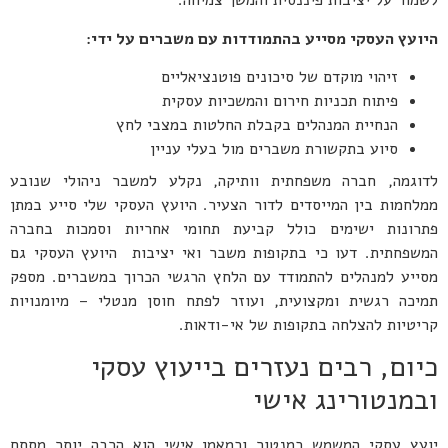
לשמור על יציבות פיננסית והמשך צמיחה.
היועץ העסקי מסייע בהתמודדות עם משברים על ידי:
זיהוי מוקדם של סיכונים פוטנציאליים
פיתוח תכניות חירום והמשכיות עסקית
הנחיית המנהלים בקבלת החלטות במצבי לחץ
סיוע בתקשורת משברים מול בעלי עניין
לדוגמה, חברה משפחתית וותיקה, נקלע למשבר ניהולי שנובע
ממלחמות בין המייסדים לדור הצעיר. היועץ העסקי שלי סייע במתן
פתרונות ישימים כולל קביעת תחומי אחריות וסמכות בחברה
המשפחתית. דעו כי בתקופות משבר ואי יציבות היועץ העסקי גם
מסייע למנהלים להתמודד עם הלחץ הרגשי הכרוך במשברים. מספק
תמיכה רגשית ומקצועית, ועוזר לפתח חוסן מנטלי – מיומנויות
קריטיות להצלחה בתקופות של אי-ודאות.
כיום, רבים נעזרים בייעוץ עסקי
ובמנטורינג אישי
יועץ עסקי המשמש כמנטור וכמאמן אישי הוא הרבה יותר מסתם