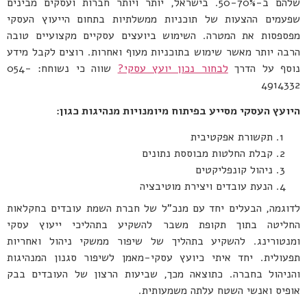
שלהם ב-50-70%. בישראל, יותר ויותר חברות ועסקים מבינים
שפעמים ההצעות של תוכניות ממשלתיות בתחום הייעוץ העסקי
מפספסות את המטרה. השימוש ביועצים עסקיים מקצועיים טובה
הרבה יותר מאשר שימוש בתוכניות מעוף ואחרות. רוצים לקבל מידע
נוסף על הדרך
לבחור נכון יועץ עסקי?
שווה כי נשוחח: 054-
4914332
היועץ העסקי מסייע בפיתוח מיומנויות מנהיגות כגון:
תקשורת אפקטיבית
קבלת החלטות מבוססת נתונים
ניהול קונפליקטים
הנעת עובדים ויצירת מוטיבציה
לדוגמה, הבעלים יחד עם מנכ"ל של חברת השמת עובדים בחקלאות
החליטה בתוך תקופת משבר להשקיע בתהליכי ייעוץ עסקי
ומנטורינג. להשקיע בתהליך של שיפור ממשקי ניהול ואחריות
תפעולית. יחד איתי כיועץ עסקי-מאמן לשיפור סגנון המנהיגות
והניהול בחברה. כתוצאה מכך, שביעות הרצון של העובדים בבק
אופיס ואנשי השטח עלתה משמעותית.