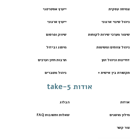
צמיחה עסקית
ייעוץ אסטרטגי
ניהול שינוי ארגוני
ייעוץ ארגוני
שיפור מערכי שירות לקוחות
שיווק ופרסום
ניהול צוותים ומשימות
מיתוג ובידול
דחיינות וניהול זמן
תרבות חזון וערכים
תקשורת בין אישית +
ניהול משברים
אודות take-5
אודות
הבלוג
מילון מושגים
שאלות ותשובות FAQ
צור קשר