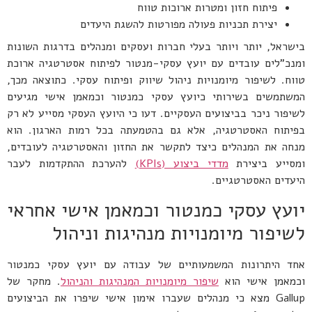
פיתוח חזון ומטרות ארוכות טווח
יצירת תכניות פעולה מפורטות להשגת היעדים
בישראל, יותר ויותר בעלי חברות ועסקים ומנהלים בדרגות השונות
ומנכ"לים עובדים עם יועץ עסקי-מנטור לפיתוח אסטרטגיה ארוכת
טווח. לשיפור מיומנויות ניהול שיווק ופיתוח עסקי. כתוצאה מכך,
המשתמשים בשירותי כיועץ עסקי כמנטור וכמאמן אישי מגיעים
לשיפור ניכר בביצועים העסקיים. דעו כי היועץ העסקי מסייע לא רק
בפיתוח האסטרטגיה, אלא גם בהטמעתה בכל רמות הארגון. הוא
מנחה את המנהלים כיצד לתקשר את החזון והאסטרטגיה לעובדים,
ומסייע ביצירת
מדדי ביצוע (KPIs)
להערכת ההתקדמות לעבר
היעדים האסטרטגיים.
יועץ עסקי כמנטור וכמאמן אישי אחראי
לשיפור מיומנויות מנהיגות וניהול
אחד היתרונות המשמעותיים של עבודה עם יועץ עסקי כמנטור
וכמאמן אישי הוא
שיפור מיומנויות המנהיגות והניהול
. מחקר של
Gallup מצא כי מנהלים שעברו אימון אישי שיפרו את הביצועים