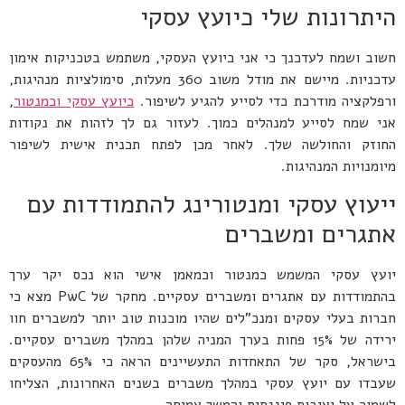
היתרונות שלי כיועץ עסקי
חשוב ושמח לעדכנך כי אני כיועץ העסקי, משתמש בטכניקות אימון
עדכניות. מיישם את מודל משוב 360 מעלות, סימולציות מנהיגות,
ורפלקציה מודרכת כדי לסייע להגיע לשיפור.
כיועץ עסקי וכמנטור
,
אני שמח לסייע למנהלים כמוך. לעזור גם לך לזהות את נקודות
החוזק והחולשה שלך. לאחר מכן לפתח תכנית אישית לשיפור
מיומנויות המנהיגות.
ייעוץ עסקי ומנטורינג להתמודדות עם
אתגרים ומשברים
יועץ עסקי המשמש כמנטור וכמאמן אישי הוא נכס יקר ערך
בהתמודדות עם אתגרים ומשברים עסקיים. מחקר של PwC מצא כי
חברות בעלי עסקים ומנכ"לים שהיו מוכנות טוב יותר למשברים חוו
ירידה של 15% פחות בערך המניה שלהן במהלך משברים עסקיים.
בישראל, סקר של התאחדות התעשיינים הראה כי 65% מהעסקים
שעבדו עם יועץ עסקי במהלך משברים בשנים האחרונות, הצליחו