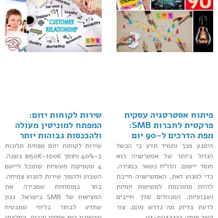
פיתוח אסטרטגיה עסקית
שירות לקוחות יזום:
פרקטית לחברות SMB:
המפתח למוניטין מעולה
מפת הדרכים ל-90 יום
ולהכנסות גבוהות יותר
הימנע מכך ותמיד תדע כי הכשל
שירות לקוחות יזום מפחית תלונות
הגדול ביותר של אסטרטגיה הוא
ב-40% וחוסך ₪50K-100K בשנה.
חוסר יישום. הדו"ח נשאר במגירה.
4 טקטיקות מעשיות שתוכל ליישם
כדי למנוע זאת, האסטרטגיה חייבת
השבוע ולהפוך שירות למנוע צמיחה.
להיות מתורגמת למשימות יומיות
בחר במומחיות שמכירה את
ושבועיות. המנהלים שלך חייבים
המציאות של SMB בישראל. נכון
לדעת בדיוק מה נדרש מהם. צור
שתדע לבחור בליווי שמבטיח
קשר איתי: 03-9032222
שהשינוי הוא אמיתי וקבוע. המלצתי