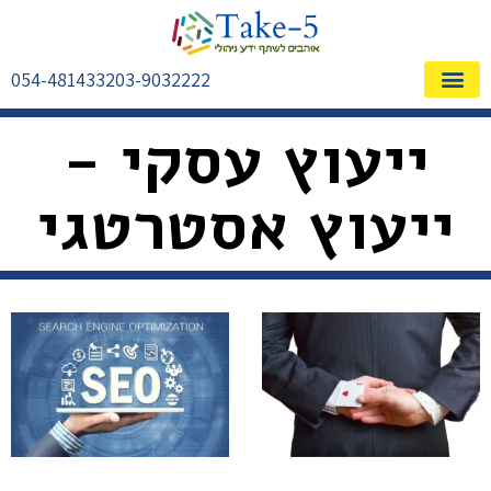
054-4814332
03-9032222
שאלות ותשובות FAQ
ייעוץ עסקי -
ייעוץ אסטרטגי