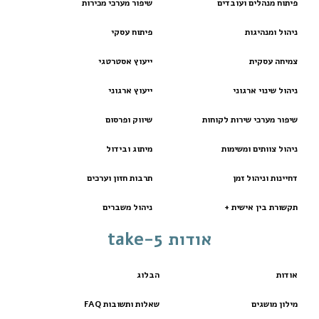
פיתוח מנהלים ועובדים
שיפור מערכי מכירות
ניהול ומנהיגות
פיתוח עסקי
צמיחה עסקית
ייעוץ אסטרטגי
ניהול שינוי ארגוני
ייעוץ ארגוני
שיפור מערכי שירות לקוחות
שיווק ופרסום
ניהול צוותים ומשימות
מיתוג ובידול
דחיינות וניהול זמן
תרבות חזון וערכים
תקשורת בין אישית +
ניהול משברים
אודות take-5
אודות
הבלוג
מילון מושגים
שאלות ותשובות FAQ