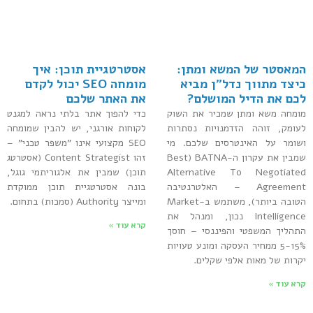
המאסטר של המשא ומתן:
אסטרטגיית תוכן: איך
כיצד מתווך נדל"ן מביא
מומחה SEO יכול לקדם
לכם את הדיל המושלם?
את האתר שלכם
מומחה משא ומתן שמכיר את השוק
כדי להפוך אתר בלתי נראה למגנט
לעומק, זוהה הזדמנויות נסתרות
לקוחות אורגני, יש להבין שמומחה
ושומר על האינטרסים שלכם. מי
SEO מקצועי אינו "משפר טכני" –
שמבין את עקרון ה-BATNA (Best
זהו Content Strategist (אסטרטג
Alternative To Negotiated
תוכן) שמבין את אלגוריתמי גוגל,
Agreement – האלטרנטיבה
בונה אסטרטגיית תוכן ממוקדת
הטובה ביותר), משתמש ב-Market
ומייצר Authority (סמכות) בתחום.
Intelligence נכון, ומנהל את
קרא עוד »
התהליך המשפטי והפיננסי – חוסך
5-15% ממחיר העסקה ומונע טעויות
יקרות של מאות אלפי שקלים.
קרא עוד »