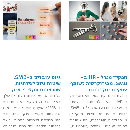
תפקיד מנהל -HR ב-
גיוס עובדים ב-SMB:
SMB: מבירוקרטיה לשותף
שיטות גיוס יצירתיות
עסקי ממוקד רווח
שמנצחות תקציבי ענק
הידעת כי תפקיד אסטרטגי נוסף של
אל תתפשר על איכות העובדים שלך
ה-HR הוא להתערב בעיצוב
בגלל תקציב. השקע בגיוס עובדים
התפקיד ובמבנה הארגוני? ב-SMB,
ב-SMB: אמץ שיטות גיוס יצירתיות
נפוצה תופעה של חפיפת תפקידים
שמנצחות תקציבי ענק . גיוס חכם
או תפקידים מעורפלים, מה שמוביל
הוא המפתח לצמיחה רווחית. רוצה
לחוסר יעילות ושחיקה (Burnout).
להרחיב ולקבל עוד כמה תובנות?