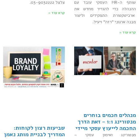
שותף ה-HR העסקי עובד עם
צלצל 03-9032222.
ההנהלה כדי להגדיר מחדש את
קרא עוד »
ארכיטקטורת התפקידים וליצור
מבנה ארגוני "רזה" ויעיל.
קרא עוד »
מנהלים חכמים בוחרים
מנטורינג 1:1 – זאת הדרך
שביעות רצון לקוחות:
החכמה לייעוץ עסקי מיידי
המדריך לבניית מותג נאמן
מנטורינג ואימון עסקי –