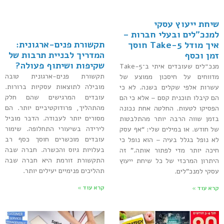
שיחת ייעוץ עסקי
למנכ״לים ובעלי חברות –
תקשורת פנים-ארגונית:
איך מודל Take-5 חוסך
המדריך לבניית תרבות של
זמן וכסף
שקיפות ושיתוף פעולה?
מנכ״לים שעובדים איתי ב־Take-5
תקשורת פנים-ארגונית טובה
מדווחים על חיסכון ממוצע של
מובילה לתוצאות עסקיות ברורות.
עשרות אלפי שקלים בשנה. לא כי
עובדים המרגישים שהם חלק
הם קיבלו תוכנית קסם – אלא כי הם
מהתהליך, פרודוקטיביים יותר. הם
הפסיקו לטעות. החלטה אחת נכונה
מסורים יותר לעבודה. הדבר מוביל
בזמן שווה הרבה יותר מהתלבטות
לירידה בשיעורי התחלופה. שימור
של חודש. או במילים שלי: “אף עסק
עובדים מוכשרים חוסך כסף רב
לא נופל בגלל בעיה – הוא נופל כי
בעלויות גיוס והכשרה. חברה שבה
חיכה יותר מדי לפתור אותה.” זה
התקשורת זורמת היא חברה שבה
היתרון המרכזי של כל שיחת ייעוץ
תהליכים פנימיים יעילים יותר.
עסקי למנכ"לים.
קרא עוד »
קרא עוד »