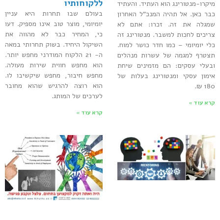
ללקוחותיו
מיקרו-מנטורינג הוא העתיד. והעתיד
בעולם שבו תחרות היא עניין
כבר כאן. אל תהיה המנכ"ל האחרון
יומיומי, מוצר טוב אינו מספיק. דעו
שמגלה את זה. זכרו: אתם לא
כי, המחיר כבר לא מהווה את
צריכים לחכות למשבר. מנטורינג זה
השיקול היחיד. בשוק תחרותי במאה
כלי יומיומי – כמו חדר כושר למוח.
ה- 21 הלקוח המודרני מחפש יותר.
תצטרף למגמה של עשרות מנהלים
הוא מחפש חווית שירות מעולה.
ובעלי עסקים: הם מזמינים שיחת
מחפש חיבור, מחפש שיקשיבו לו.
אימון עסקי ומנטורינג בעלות של
הוא רוצה להרגיש שהוא מחובר
180 ₪.
לערכים של המותג.
קרא עוד »
קרא עוד »