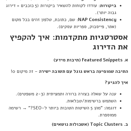
ביקורות
: עודדו לקוחות להשאיר ביקורות (5 כוכבים = דירוג
גבוה יותר).
NAP Consistency
: שם, כתובת, טלפון זהים בכל מקום
(אתר, פייסבוק, ספריות עסקים).
אסטרטגיות מתקדמות: איך להקפיץ
את הדירוג
א
. Featured Snippets (
תיבות מידע
)
התיבה שמופיעה בראש גוגל עם תשובה ישירה
– זה מיקום 0!
איך להגיע
?
ענה על שאלה בצורה ברורה ותמציתית (2-3 משפטים).
השתמש ברשימות/טבלאות.
דוגמה: "מהן 5 השיטות הטובות ביותר ל-SEO?" → רשימה
ממוספרת.
ב
. Topic Clusters (
אשכולות נושאים
)