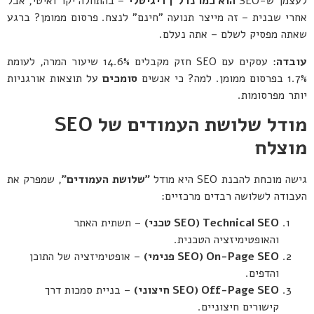
לעצמך ש-SEO
הוא כמו נדל"ן דיגיטלי
– בהתחלה יקר ואיטי, אבל
אחרי שבנית – זה מייצר תנועה "חינם" לנצח. פרסום ממומן? ברגע
שאתה מפסיק לשלם – אתה נעלם.
עובדה
: עסקים עם SEO חזק מקבלים 14.6% שיעור המרה, לעומת
1.7% בפרסום ממומן. למה? כי אנשים
סומכים
על תוצאות אורגניות
יותר מפרסומות.
מודל שלושת העמודים של
SEO
מוצלח
גישה מוכחת להבנת SEO היא מודל
"
שלושת העמודים
"
, שמפרק את
העבודה לשלושה רבדים מרכזיים:
Technical SEO (SEO
טכני
)
– תשתית האתר
והאופטימיזציה הטכנית.
On-Page SEO (SEO
פנימי
)
– אופטימיזציה של התוכן
והדפים.
Off-Page SEO (SEO
חיצוני
)
– בניית סמכות דרך
קישורים חיצוניים.