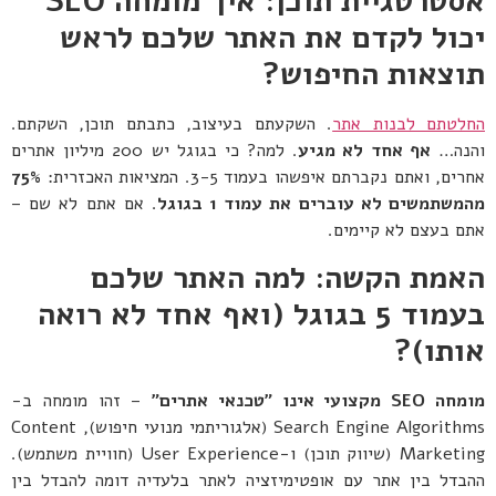
אסטרטגיית תוכן: איך מומחה
SEO
יכול לקדם את האתר שלכם לראש
תוצאות החיפוש
?
החלטתם לבנות אתר
. השקעתם בעיצוב, כתבתם תוכן, השקתם.
והנה…
אף אחד לא מגיע
. למה? כי בגוגל יש 200 מיליון אתרים
אחרים, ואתם נקברתם איפשהו בעמוד 3-5. המציאות האכזרית:
75%
מהמשתמשים לא עוברים את עמוד 1 בגוגל
. אם אתם לא שם –
אתם בעצם לא קיימים.
האמת הקשה: למה האתר שלכם
בעמוד 5 בגוגל (ואף אחד לא רואה
אותו)
?
מומחה
SEO
מקצועי אינו "טכנאי אתרים
"
– זהו מומחה ב-
Search Engine Algorithms (אלגוריתמי מנועי חיפוש), Content
Marketing (שיווק תוכן) ו-User Experience (חוויית משתמש).
ההבדל בין אתר עם אופטימיזציה לאתר בלעדיה דומה להבדל בין