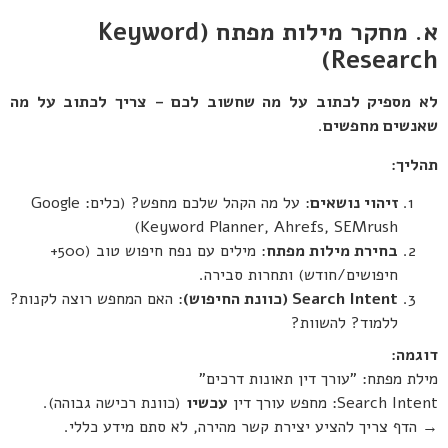
א. מחקר מילות מפתח
(Keyword
Research)
לא מספיק לכתוב על מה שחשוב לכם – צריך לכתוב על מה
שאנשים מחפשים
.
תהליך
:
זיהוי נושאים
: על מה הקהל שלכם מחפש? (כלים: Google
Keyword Planner, Ahrefs, SEMrush)
בחירת מילות מפתח
: מילים עם נפח חיפוש טוב (500+
חיפושים/חודש) ותחרות סבירה.
Search Intent (
כוונת החיפוש
)
: האם המחפש רוצה לקנות?
ללמוד? להשוות?
דוגמה
:
מילת מפתח: "עורך דין תאונות דרכים"
Search Intent: מחפש עורך דין
עכשיו
(כוונת רכישה גבוהה).
→ הדף צריך להציע יצירת קשר מהירה, לא סתם מידע כללי.