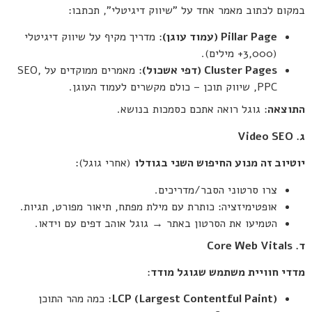
במקום לכתוב מאמר אחד על "שיווק דיגיטלי", תכתבו:
Pillar Page (
עמוד עוגן
)
: מדריך מקיף על שיווק דיגיטלי
(3,000+ מילים).
Cluster Pages (
דפי אשכול
)
: מאמרים ממוקדים על SEO,
PPC, שיווק תוכן – כולם מקשרים לעמוד העוגן.
התוצאה
: גוגל רואה אתכם כסמכות בנושא.
ג
. Video SEO
יוטיוב זה מנוע החיפוש השני בגודלו
(אחרי גוגל):
צרו סרטוני הסבר/מדריכים.
אופטימיזציה: כותרת עם מילת מפתח, תיאור מפורט, תגיות.
הטמיעו את הסרטון באתר → גוגל אוהב דפים עם וידאו.
ד
. Core Web Vitals
מדדי חוויית משתמש שגוגל מודד
:
LCP (Largest Contentful Paint)
: כמה מהר התוכן