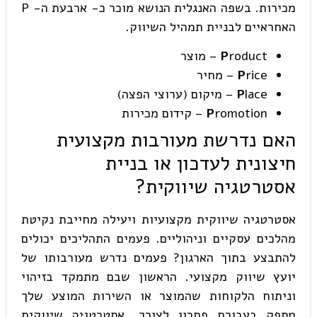
מכירות. בשפה האנגלית הנושא מוכר כ- ארבעת ה- P
האחראיים לבניית תמהיל השיווק.
roduct – מוצר
P
rice – מחיר
P
lace – מיקום (ערוצי הפצה)
P
romotion – קידום מכירות
P
האם נדרשת מעורבות מקצועית
חיצונית לעדכון או בניית
אסטרטגיה שיווקית?
אסטרטגיה שיווקית מקצועיות ויעילה מחייבת נקיטת
מהלכים עסקיים וניהוליים. פעמים התהליכים יכולים
להתבצע בתוך הארגון? פעמים נדרש מעורבותו של
יועץ שיווק מקצועי. הראשון שבם מתמקד בזיהוי
וניתוח הלקוחות שהמוצר או השירות המוצע שלך
מספק בעבורם פתרון לצורך. אסטרטגיה שיווקית