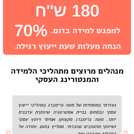
180 ש''ח
70%
למפגש למידה בזום.
הנחה מעלות שעת ייעוץ רגילה.
מנהלים מרוצים מתהליכי הלמידה
והמנטורינג העסקי
נעזרתי במומחיות של משה גרימברג בתהליכי ייעוץ
עסקי ובתחום בניית אסטרטגיה שיווקית עדכנית
יותר. משה גרימברג מקצוען אמיתי ויועץ עסקי
ושיווקי מהטובים שהכרתי. ממליץ בחום. ותודה על
התהליך שעברנו יחד.