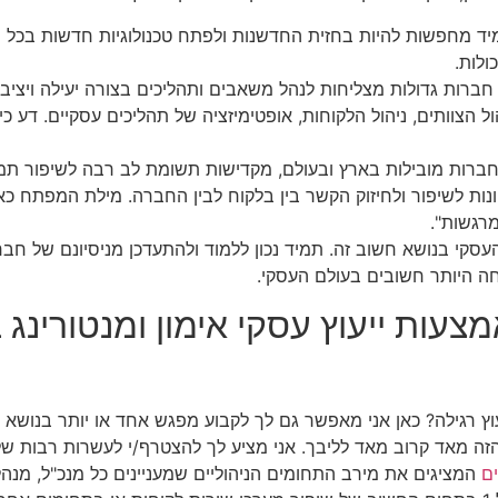
ד מחפשות להיות בחזית החדשנות ולפתח טכנולוגיות חדשות בכל 
לות.
ברות גדולות מצליחות לנהל משאבים ותהליכים בצורה יעילה ויציבה.
CRM היא מעניקה כלים לניהול הצוותים, ניהול הלקוחות, אופטימיזציה של תהליכים עסק
ברות מובילות בארץ ובעולם, מקדישות תשומת לב רבה לשיפור תמיד
ונות לשיפור ולחיזוק הקשר בין בלקוח לבין החברה. מילת המפתח 
רגשות".
עסקי בנושא חשוב זה. תמיד נכון ללמוד ולהתעדכן מניסיונם של חב
חה היותר חשובים בעולם העסקי.
מצעות ייעוץ עסקי אימון ומנטורינג
זום ב- 70% הנחה ממחיר שעת ייעוץ רגילה? כאן אני מאפשר גם לך לקבוע מפגש אחד או י
הזה מאד קרוב מאד לליבך. אני מציע לך להצטרף/י לעשרות רבות ש
ם
המציגים את מירב התחומים הניהוליים שמעניינים כל מנכ"ל, מנה