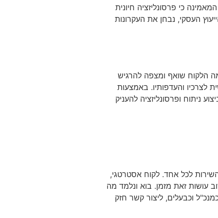
אמינה כי פרסונליזציה חיונית
יעוץ העסקי, נבחן את העקרונות
ה של 70% ממחיר שעת ייעוץ פרונטלית. נבחן מה הלקוח שואף ומצפה להרגיש
ת לצרכיו והעדפותיו. באמצעות
ע ניתוח ופרסונליזציה להעניק
השירות לכל אחד. לקוח אסטרטגי,
וב עושות זאת מזמן. בוא ונלמד מה
מנכ"ל וכבעלים, ליצור קשר חזק