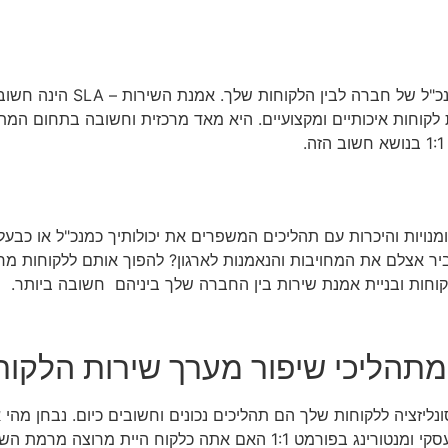
את/ה במפגש ייעוץ עסקי העוסק באמנת ה
קוחות איכותיים ומקצועיים. היא מאד מרכזית וחשובה בתחום המת
יומנויות והיכרות עם תהליכים המשפרים את יכולותיך כמנכ"ל או כב
ביר אצלם את המחויבות והנאמנות לארגון? להפוך אותם ללקוחות מר
לקוחות ובניית אמנת שירות בין החברה שלך ביניהם חשובה ביותר.
מתהליכי שיפור מערך שירות הלקוח
נליזציה ללקוחות שלך הם תהליכים נכונים וחשובים כיום. נבחן מה
הלקוחות וליכולת הארגונית והעסקית שלך. נבחן יחד במפגש ייעוץ עסקי ומנטורינג בפורמט 1:1