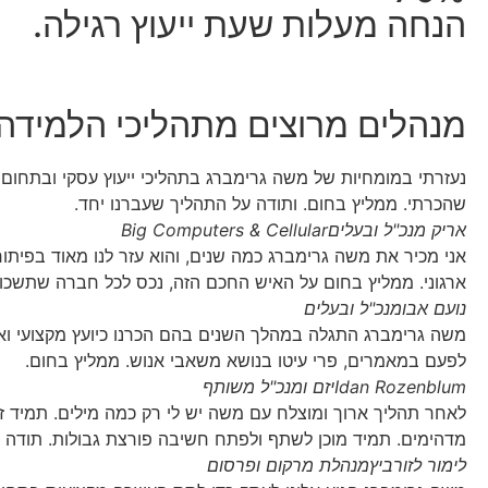
הנחה מעלות שעת ייעוץ רגילה.
מנהלים מרוצים מתהליכי הלמידה 
נעזרתי במומחיות של משה גרימברג בתהליכי ייעוץ עסקי ובתחום ב
שהכרתי. ממליץ בחום. ותודה על התהליך שעברנו יחד.
אריק מנכ"ל ובעלים
Big Computers & Cellular
אני מכיר את משה גרימברג כמה שנים, והוא עזר לנו מאוד בפיתוח 
ארגוני. ממליץ בחום על האיש החכם הזה, נכס לכל חברה שתשכור
נועם אבו
מנכ"ל ובעלים
משה גרימברג התגלה במהלך השנים בהם הכרנו כיועץ מקצועי ואמי
לפעם במאמרים, פרי עיטו בנושא משאבי אנוש. ממליץ בחום.
Idan Rozenblum
יזם ומנכ"ל משותף
לאחר תהליך ארוך ומוצלח עם משה יש לי רק כמה מילים. תמיד זמין
מדהימים. תמיד מוכן לשתף ולפתח חשיבה פורצת גבולות. תודה
לימור לזורביץ
מנהלת מרקום ופרסום