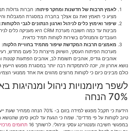
לאמץ תרבות של חדשנות ומחקר פיתוח:
חברות גדולות תמי
מציע כי תאמץ זאת גם אצלך בחברה במסגרת המגבלות והיכו
שיפור ואימוץ כלים לניהול וארגון הנתונים לגבי הלקוחות:
ח
מבינות עד כמה חשובה מערכת 
העובדים והמנהלים בשירות לקוחות תמיד כדאית.
מאמצים תרבות המקדשת שיפור מתמיד בחוויית הלקוח:
ח
מערכות הפיתוח העסקי, השיווק מייצרות כל פעם מחדש, רעי
אוהבים גודיס, אוהבים תשומת לב, אוהבים הפתעות קטנות ומ
נושא אחרון זה, יזכה להתמקדות רבה יותר במסגרת מפגש הייעוץ ה
כולם מבינים כיום כי לקוחות מרוצים מהווים את אחד ממנועי הצמי
לשפר מיומנויות ניהול ומנהיגות בא
70% הנחה
הידעת כי תקבל מפגש למידה ב
טיוב לקוחות על פי מדדים". שמח כי הגעת עד לכאן סימן שהנושא 
במפגשי חשיבה ומנטורינג עסקי וניהולי. לרשותך 16
תחומים מרכזיי