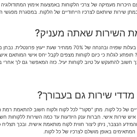
 היכרות מעמיקה של צרכי הלקוחות באמצעות אימוץ המתודולוגיה המ
במתן שירות שיותאם לצרכיו הייחודיים של הלקוח. במסגרת מפגשי הי
ת השירות שאתה מעניק?
במפגש פרטני זה, בו אתה מקבל ייעוץ עסקי ומנטורינג בפורמט 1:1 בעלות שפויה ובהנח
תופתע לגלות כי כיום לקוחות מצפים לקבל יחס אישי המותאם אישי
 חשוב להתעקש על טיוב לקוחות יעיל. כזה המאפשר גם לך אחרי ביצו
מדדי שירות גם בעבורך?
דיים של כל לקוח. מתן "סקור" לכל לקוח ולקוח חשוב להתאמת רמת 
ו איש שירות אישי. חברות ענק היודעות עד כמה השירות ללקוחות חש
ידע הנצבר, ניתן ליצור חווית לקוח מותאמת אישית. ובכך תצליח כ
ם המתאימים באופן מושלם לצרכיו של כל לקוח.