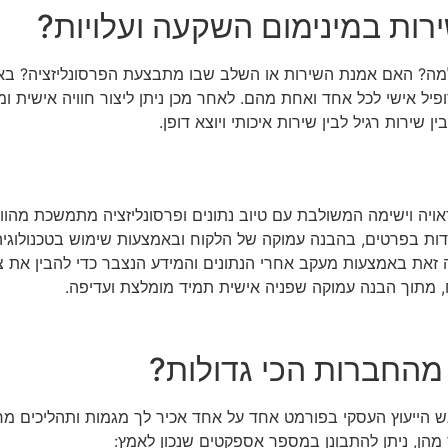
ירות במינימום השקעה ועלויות?
למה? האם אמנת השירות או השלב שבו מתבצעת הפרסונליזציה? באמ
פיל אישי לכל אחד ואחת מהם. לאחר מכן ניתן ליצור חוויה אישית ומ
רות רגיל לבין שירות איכותי ויוצא דופן.
אויה וישימה המשולבת עם טיוב נתונים ופרסונליזציה מתמשכת מהו
קדות בפרטים, בהבנה עמוקה של הלקוח ובאמצעות שימוש בטכנולוגי
את באמצעות מעקב אחרי הנתונים והמידע הנצבר כדי להבין את צרכ
, מתוך הבנה עמוקה שפניה אישית תמיד מומלצת ועדיפה.
 מהחברות הכי גדולות?
גש הייעוץ העסקי בפורמט אחד על אחד אכיר לך מגמות ותהליכים מ
מהן, ניתן להתבונן במספר אספקטים שנכון לאמץ: