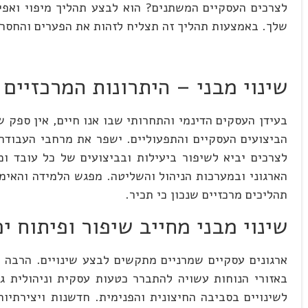
לצרכים העסקיים המשתנים? הוא לבצע תהליך מיפוי ואפיו
שלך. באמצעות תהליך זה תצליח לזהות את הפערים והחסרו
שינוי מבני – היתרונות המרכזיים
בעידן העסקים הדינמי והתחרותי שבו אנו חיים, אין ספק שמ
הביצועים העסקיים והתפעוליים. ישפר את מרחבי העבודה ו
לצרכים יביא לשיפור ביעילות ובביצועים של כל עובד 
הארגוני ובמערכות הניהול והשליטה. מפגש הלמידה והאימו
תהליכים מרכזיים שנכון כי תכיר.
שינוי מבני מחייב שיפור ופיתוח י
ארגונים עסקיים שמרניים מתקשים לבצע שינויים. הרבה 
באזורי הנוחות עשויה להתברר כטעות עסקית וניהולית ג
לשינויים בסביבה החיצונית והפנימית. חדשנות ויצירתיות