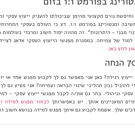
 בפורמט 1:1 בזום
 וחיפשת גורם מקצועי מהימן שביכולתו להעניק ייעוץ עסקי ו
בעלות שפויה? מצאת! אני מציע גם לך מפגשי למידה, חשיבה ומנטורינג בפ
 מבני – היתרונות". זה מהווה יסוד חשוב ומרכזי בעולמות ה
 למוד של צמיחה. במסגרת מפגשי הייעוץ העסקי אדאג לצייד
ן לחץ כאן.
זום ב- 70% הנחה ממחיר שעת ייעוץ רגילה? כאן אני מאפשר גם לך לקבוע מפגש א
י להוביל נכון תהליכי שינוי הבראה וצמיחה? אני מציע גם ל
חרים המעניינים אותך. יש באפשרותך
רכים שלך. אשמח לקבוע גם איתך מפגש למידה בנושא חשוב זה