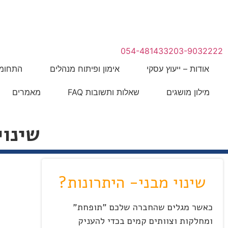
המתנה
לייעוץ מהיר לחצו כאן
054-4814332
03-9032222
אודות – ייעוץ עסקי
אימון ופיתוח מנהלים
התחומי
מילון מושגים
שאלות ותשובות FAQ
מאמרים
שינוי
שינוי מבני- היתרונות?
כאשר מגלים שהחברה שלכם "תופחת"
ומחלקות וצוותים קמים בכדי להעניק