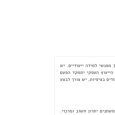
אנו ממשיכים להציע לך מספר מפגשי למידה נוספים תחת הקטגוריה הראשית של "ניהול שינוי ארגוני". מציעים לך 7 מפגשי למידה ייעודיים. יש
שלך. מפגש הייעוץ העסקי יתמקד הפעם
דים בציפיות, יש צורך לבצע
שתנים יתרון חשוב ומרכזי.