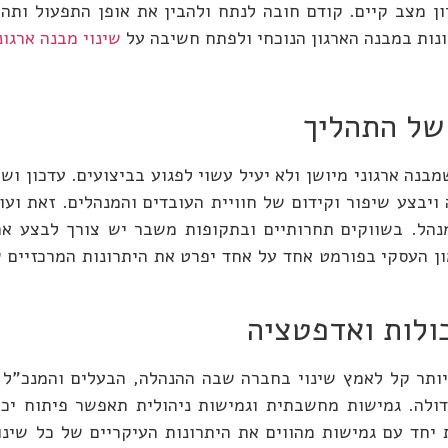
ן מצב קיים. קודם חובה לנתח ולהבין את אופן התפעול ותה
נות במבנה הארגון הנוכחי ולפתח חשיבה על
שינוי מבנה ארגונ
 של התהליך
בנה ארגוני מיושן ולא יעיל עשוי לפגוע בביצועים. עדכון ושינ
יבצע שיפור וקידום של חוויית העובדים והמנהלים. זאת ועוד
ומנהל. בשווקים תחרותיים ובתקופות משבר יש צורך לבצע 
ן העסקי בפורמט אחד על אחד יפרט את היתרונות המרכזיים של
כולות ואדפטציה
יותר קל לאמץ שינוי בחברה שבה ההנהלה, הבעלים והמנכ"ל פ
דולה. גמישות מחשבתית וגמישות ניהולית תאפשר פיתוח יכו
 יחד עם גמישות מהווים את היתרונות העיקריים של כל שינוי