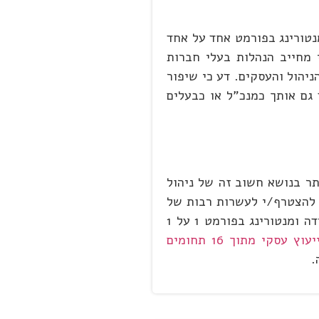
מנטורינג בפורמט אחד על אחד
ורמט 1:1. דע כי העולם בעסקי התחרותי מחייב הנהלות בעלי חברות
ניהול והעסקים. דע כי שיפור
 גם אותך כמנכ"ל או כבעלים
חד או יותר בנושא חשוב זה של ניהול
ך להצטרף/י לעשרות רבות של
מנכ"לים ומנהלים שלקחו חלק במפגשי חשיבה ומנטורינג עסקי וניהולי. בחר גם את/ה לקבל מפגשי ייעוץ עסקי – למידה ומנטורינג בפורמט 1 על 1
לבחור מפגש למידה וייעוץ עסקי מתוך 16 תחומים
.