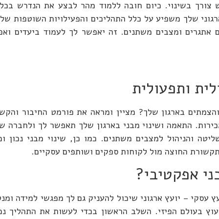
שיש צורך בשינוי. כיום חובה ללמוד מהר לבצע את הנדרש ב
הארגוני שלך משפיע על כלל התהליכים והפעילויות השוטפות של
 אתגרים ומצבים משתנים. זה יאפשר לך לעמוד ביעדים ואפ
לית ותפעולית
צמתים בארגון שלך? מציין ומראה את פורמט החיבור והקשרי
כירות. התאמה ושינוי מבני בארגון שלך תאפשר לך ולחברה שלך
טה והניהול למצבים משתנים. כמו כן, שינוי מבני נכון ו
תקשורת החוצה מול לקוחות ספקים ושותפים עסקיים.
ני אפקטיבי?
 עסקי – יועץ ארגוני שיכול להעניק גם לך מפגשי למידה ומנ
 70% הנחה ממחיר שעת ייעוץ בעולם הפיזי. השלב הראשון בכדי לעשות את הת