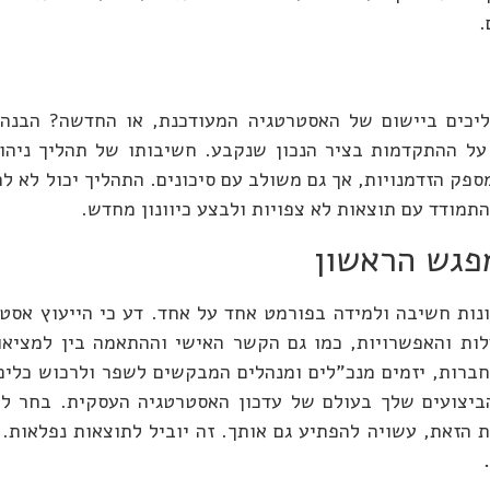
.
יכים ביישום של האסטרטגיה המעודכנת, או החדשה? הבנה 
על ההתקדמות בציר הנכון שנקבע. חשיבותו של תהליך ניהול
ספק הזדמנויות, אך גם משולב עם סיכונים. התהליך יכול לא ל
להתמודד עם תוצאות לא צפויות ולבצע כיוונון מחדש.
פגש הראשון
ות חשיבה ולמידה בפורמט אחד על אחד. דע כי הייעוץ אסטר
ות והאפשרויות, כמו גם הקשר האישי וההתאמה בין למציאות
ברות, יזמים מנכ"לים ומנהלים המבקשים לשפר ולרכוש כלים 
הביצועים שלך בעולם של עדכון האסטרטגיה העסקית. בחר לק
 תועלת בעת הזאת, עשויה להפתיע גם אותך. זה יוביל לתוצאות נפל