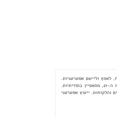
ן, לפתח, לאמץ וליישם אסטרטגיות.
לעדכן או לבנות תוכניות פעולה שיעזרו להם להשיג את מטרותיהם העסקיות והארגוניות. עולם העסקים והניהול במאה ה-21, מתאפיין בתזזיתיות.
 והלקוחות. ייעוץ אסטרטגי