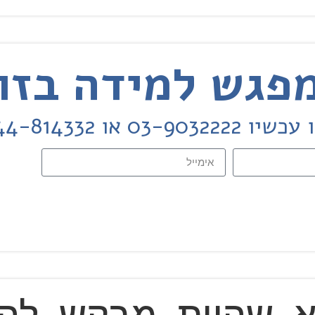
או 0544-814332
 שהיית מבקש להת