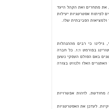
, את מתחרים ואת הקהל היעד
ים לפיתוח אסטרטגיות יעילות
 ולמציאות הסביבתית שלו.
 גילינו כי רבים מההנהלות
והמנכ"לים גילו את היתרונות בשימוש ביועץ אסטרטגי חיצוני? גילו כי פעמים נכון לשכור מומחים למפגשי למידה ומנטורינג בפורמט 1:1. כל חברה
נים באם הסולם העסקי נשען
האתגרים האלו ולנווט בצורה
 מחודשת. לזהות אפשרויות
קיות. לעדכן את האסטרטגיות