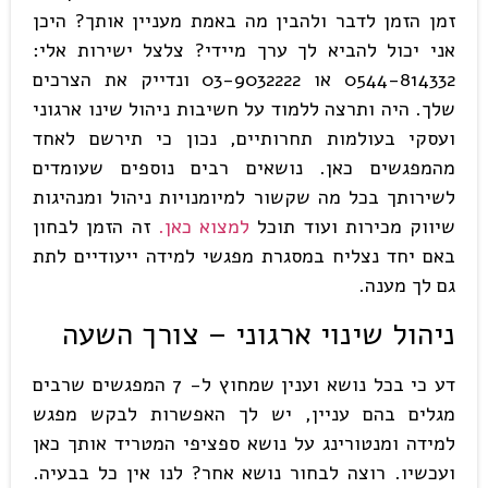
זמן הזמן לדבר ולהבין מה באמת מעניין אותך? היכן
אני יכול להביא לך ערך מיידי? צלצל ישירות אלי:
0544-814332 או 03-9032222 ונדייק את הצרכים
שלך. היה ותרצה ללמוד על חשיבות ניהול שינו ארגוני
ועסקי בעולמות תחרותיים, נכון כי תירשם לאחד
מהמפגשים כאן. נושאים רבים נוספים שעומדים
לשירותך בכל מה שקשור למיומנויות ניהול ומנהיגות
שיווק מכירות ועוד תוכל
למצוא כאן.
זה הזמן לבחון
באם יחד נצליח במסגרת מפגשי למידה ייעודיים לתת
גם לך מענה.
ניהול שינוי ארגוני – צורך השעה
דע כי בכל נושא וענין שמחוץ ל- 7 המפגשים שרבים
מגלים בהם עניין, יש לך האפשרות לבקש מפגש
למידה ומנטורינג על נושא ספציפי המטריד אותך כאן
ועכשיו. רוצה לבחור נושא אחר? לנו אין כל בבעיה.