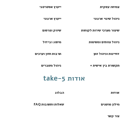
צמיחה עסקית
ייעוץ אסטרטגי
ניהול שינוי ארגוני
ייעוץ ארגוני
שיפור מערכי שירות לקוחות
שיווק ופרסום
ניהול צוותים ומשימות
מיתוג ובידול
דחיינות וניהול זמן
תרבות חזון וערכים
תקשורת בין אישית +
ניהול משברים
אודות take-5
אודות
הבלוג
מילון מושגים
שאלות ותשובות FAQ
צור קשר