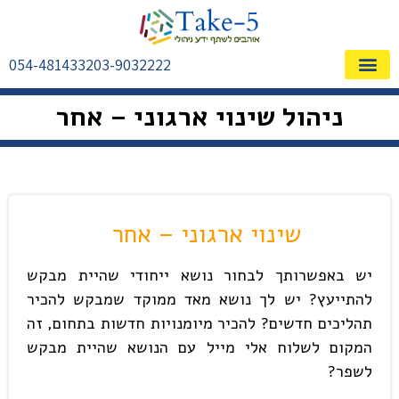
054-4814332
03-9032222
שאלות ותשובות FAQ
אודות – ייעוץ עסקי
מילון מושגים
אימון ופיתוח מנהלים
התחומים המרכזיים
ניהול שינוי ארגוני – אחר
שינוי ארגוני – אחר
יש באפשרותך לבחור נושא ייחודי שהיית מבקש
להתייעץ? יש לך נושא מאד ממוקד שמבקש להכיר
תהליכים חדשים? להכיר מיומנויות חדשות בתחום, זה
המקום לשלוח אלי מייל עם הנושא שהיית מבקש
לשפר?