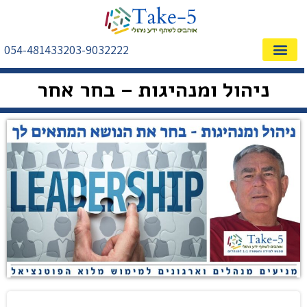
054-4814332
03-9032222
שאלות ותשובות FAQ
אודות – ייעוץ עסקי
מילון מושגים
אימון ופיתוח מנהלים
התחומים המרכזיים
ניהול ומנהיגות – בחר אחר