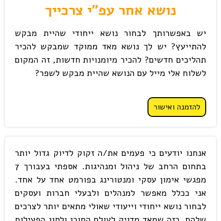
נושא אחר עפ"י צרכייך
יש באפשרותך לבחור נושא ייחודי שהיית מבקש
להתייעץ? יש לך נושא מאד ממוקד שמבקש להכיר
תהליכים חדשים? להכיר מיומנויות חדשות, זה המקום
לשלוח אלי מייל עם הנושא שהיית מבקש לשפר?
להזמנה ואישור
אנחנו יודעים כי פעמים את/ה זקוק לדיוק גדול יותר
בתחום הרחב של ניהול ומנהיגות. אספתי בעבורך 7
מפגשי אימון עסקי ומנטורינג בפורמט אחד על אחד.
אני ככלל מאפשר למנהלים ולבעלי חברות ועסקים
לבחור נושא ייחודי וייעודי שאולי מתאים יותר לצרכים
שלהם. כזה שמאד מדויק לעולם התוכן ולסוג הפעילות