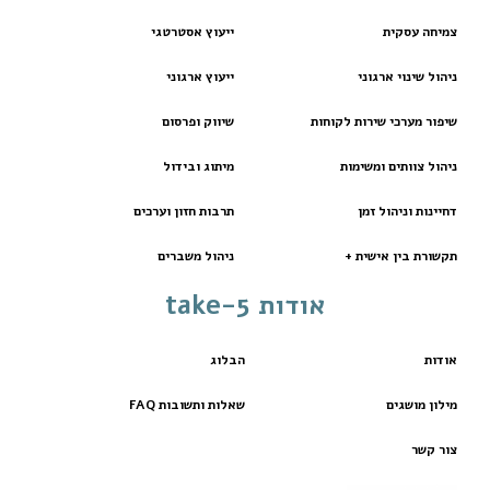
צמיחה עסקית
ייעוץ אסטרטגי
ניהול שינוי ארגוני
ייעוץ ארגוני
שיפור מערכי שירות לקוחות
שיווק ופרסום
ניהול צוותים ומשימות
מיתוג ובידול
דחיינות וניהול זמן
תרבות חזון וערכים
תקשורת בין אישית +
ניהול משברים
אודות take-5
אודות
הבלוג
מילון מושגים
שאלות ותשובות FAQ
צור קשר