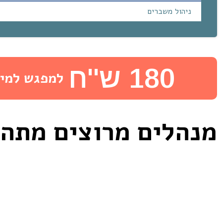
ניהול משברים
180 ש''ח
למפגש למיד
מנהלים מרוצים מתהל