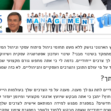
ץ הארגוני נושק ללא מעט תחומי ניהול פיתוח עסקי וניהול המש
תמקד בשינוי מבני? שינוי ועדכון אסטרטגיה עסקית ושיוו
ש לך צרכים ייחודיים. נדמה לי כי אתה מחפש גורם מקצועי שמ
על פי עולם התוכן והצרכים העסקיים והניהוליים. לא כזה שמת
תך?
יים לתת גם לך מענה. מענה על פי הצרכים שלך בעולמות הייע
וץ? יתכן כי אתה מבקש שיועץ ארגוני מקצועי ומיומן יעזור ל
דשים? במסגרת מפגש למידה המותאם אישית לצרכים שלך נ
שאים ייחודיים שאתה מבקש ללמוד ולשפר במסגרת אימון עסקי 