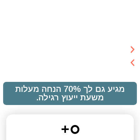
מנכ"לית
מדוק
נועם
ובעלים
בע"מ
אבו
- אבן
מנכ"ל
הפלא
ובעלים
מגיע גם לך 70% הנחה מעלות
משעת ייעוץ רגילה.
+
0