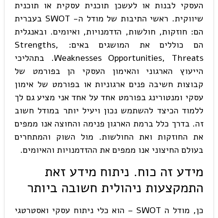
העסקי לבנות או לעשכן תוכנית עסקית או תוכנית
שיווקית. ראשי התיבות של מודל ה- SWOT בעברית
הם: חוזקות, חולשות, הזדמנויות, ואיומים. ובאנגלית
הם כוללים את המושגים באים: Strengths,
Weaknesses Opportunities, Threats. בתהליכי
הייעוץ הארגוני והאימון העסקי הן בפורמט של
קבוצות חשיבה פנים ארגוניות או בפורמט של אימון
עסקי ומנטורינג בפורמט אחד על אחד אני מציע גם לך
ללמוד הכיצד להשתמש נכון ויעיל יותר במודל חשוב
זה. בדרך כלל ברמת הארגון פנימה והחוצה אנו ממפים
את החוזקות ואת החולשות. מול השוק והמתחרים
בעולם החיצוני אנו ממפים את ההזדמנויות והאיומים.
מידע זה כוח. ניתוח מידע זאת
התמקצעות ניהולית חשובה ביותר
כן, מודל ה SWOT – הוא כלי ניתוח עסקי ואסטרטגי