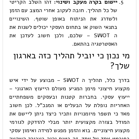
יישום בקרה מעקב ושינוי:
זהו השלב הקריטי
של כל תהליך. חובה לעקוב אחרי המצב עם הזמן
ולשדרג את הניתוח באופן שוטף. השינויים
בתנאי השוק או בתחום העסקי יכולים לשנות את
ה SWOT – שלכם, ולכן חשוב לעדכן את
האסטרטגיה בהתאם.
מי נכון כי יוביל תהליך כזה בארגון
שלך
?
בדרך כלל, תהליך ה SWOT – מבוצע על ידי איש
מקצוע חיצוני מימן המגיע מעולם הייעוץ הארגוני –
ייעוץ עסקי. בחברות קטנות ובעסקים משפחתיים
האחריות נופלת על הבעלים או המנכ"ל. לכן חשוב
מאד כי תשפר מיומנויות ותכיר כיצד ניתן ליישם את
המודל בצורה מקצועית יותר מבלי להזדקק לגורמי
מקצוע חיצוניים. בוא והזמן מפגש למידה ואימון עסקי
בפורמט אחד על אחד. זה בטוח יהיה בעבורך השקעה