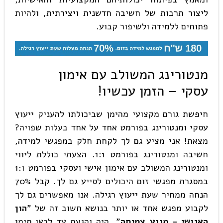
ליצור תרבות של חשיבה חדשנית ויצירתית, ולהיות
פתוחים ללמידה ולשיפור קבוע.
מנטורינג המשולב עם אימון
עסקי
– הזמן עכשיו!
חיפשת גורם מקצועי מהימן שביכולתו להעניק ייעוץ
עסקי ומנטורינג בפורמט אחד על אחד בעלות שפויה?
מצאת! אני מציע גם לך לקחת חלק במפגשי למידה,
חשיבה ומנטורינג בפורמט 1:1. הצעתי כוללת ליווי
ומנטורינג המשולב עם אימון אישי ועסקי בפורמט 1:1
במסגרת מפגשי זום היכולים לסייע גם לך. קבל 70%
הנחה ממחיר שעת ייעוץ רגילה. אנו מאפשרים גם לך
לקבוע מפגש אחד או יותר בנושא חשוב זה של "
הון
האנושי – מנוע צמיחה
". היה והגעת עד לכאן סימן