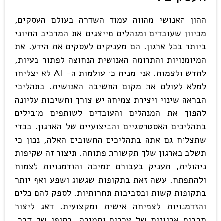
ההון האנושי מהווה עמוד השדרה בעולם העסקים,
מכיוון שעובדים ומנהלים מייצגים את המרכיב החיוני
ביותר בכל ארגון. הם מעניקים לעסקים את הידע. את
המיומנויות והתרומה האנושית הנחוצה לפתור בעיות,
לחדש ולצמוח. אני מניח כי עולמות ה- AI לא יצליחו
למלא לעולם את מקום החשיבה האנושית. בתהליכי
הבראה שינוי ויצירת צמיחה יש צורך וחשיבות עליונה
להפוך את המנהלים והעובדים לשותפים מובילים
בתהליכים האסטרטגיים והביצועיים של הארגון. בכדי
שתצליח גם אתה בתהליכים החשובים האלה, נכון כי
תשלב בארגון שלך תקשורת פתוחה. תיצור זה שקיפות
ניהולית, תעניק בעבורם תמיכה והזדמנויות לצמוח
ולהתפתח. עשה זאת בתקופות שגשוג ושפע ואף יותר
בתקופות קשות ובסביבות תחרותיות. לספק להם כלים
והזדמנויות לצמיחה אישית ומקצועית. דאג ליצור
תרבות ארגונית של ערכים ותמיכה. בסופו של דבר,