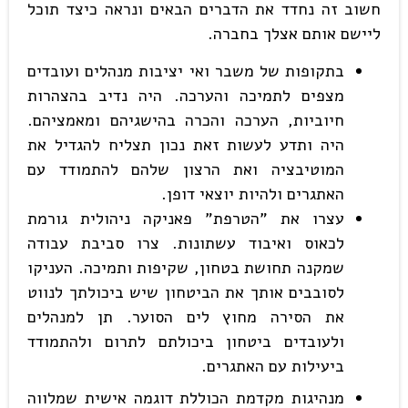
חשוב זה נחדד את הדברים הבאים ונראה כיצד תוכל
ליישם אותם אצלך בחברה.
בתקופות של משבר ואי יציבות מנהלים ועובדים
מצפים לתמיכה והערכה. היה נדיב בהצהרות
חיוביות, הערכה והכרה בהישגיהם ומאמציהם.
היה ותדע לעשות זאת נכון תצליח להגדיל את
המוטיבציה ואת הרצון שלהם להתמודד עם
האתגרים ולהיות יוצאי דופן.
עצרו את "הטרפת" פאניקה ניהולית גורמת
לכאוס ואיבוד עשתונות. צרו סביבת עבודה
שמקנה תחושת בטחון, שקיפות ותמיכה. העניקו
לסובבים אותך את הביטחון שיש ביכולתך לנווט
את הסירה מחוץ לים הסוער. תן למנהלים
ולעובדים ביטחון ביכולתם לתרום ולהתמודד
ביעילות עם האתגרים.
מנהיגות מקדמת הכוללת דוגמה אישית שמלווה