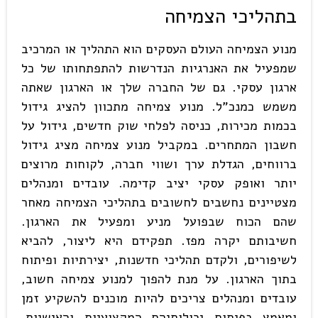
בתהליכי הצמיחה
מנוע הצמיחה העולם העסקים הוא התהליך או המרכיב
שמפעיל את האנרגיות הנדרשות להתפתחותו של כל
ארגון עסקי. גם של החברה שלך או הארגון שאתה
משמש כמנכ"ל. מנוע צמיחה מתכוון להציג גידול
בכמות מכירות, כניסה לפלחי שוק חדשים, גידול על
חשבון המתחרים. במקביל מנוע צמיחה מציג גידול
ברווחים, הגדלת ערך ושווי חברה, לקוחות מרוצים
יותר ואופק עסקי יציב קדימה. עובדים ומנהלים
מצטיינים נחשבים לחשובים בתהליכי הצמיחה מאחר
שהם הכוח שבפועל מניע ומפעיל את הארגון.
חשיבותם יקרה מפז. תפקידם היא ליצור, להביא
לשיפורים, ולקדם תהליכי חדשנות, יצירתיות ופיתוח
בתוך הארגון. על מנת להפוך למנוע צמיחה חשוב,
עובדים ומנהלים צריכים להיות מוכנים להשקיע זמן
ומאמץ בפיתוח יכולותיהם המקצועיות והאישיות,