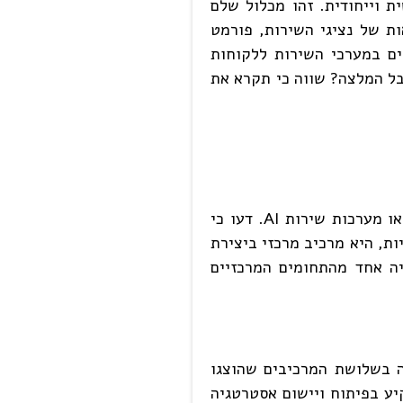
ת וייחודית. זהו מכלול שלם
ת של נציגי השירות, פורמט
ם במערכי השירות ללקוחות
בל המלצה? שווה כי תקרא את
שירות לקוחות חייב להיות זמין בכמה שיותר ערוצים. חייב להיות זמין כמעט 24/7. היום הדבר ניתן באמצעות בוטים או מערכות שירות AI. דעו כי
ות, היא מרכיב מרכזי ביצירת
יה אחד מהתחומים המרכזיים
 בשלושת המרכיבים שהוצגו
יע בפיתוח ויישום אסטרטגיה