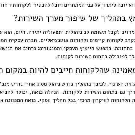
א יזכה ליתרון על פני המתחרים ויוכל להבטיח ללקוחותיו חווי
ץ בתהליך של שיפור מערך השירות?
חויב לקבל תשומת לב ניהולית ותפעולית יתירה. היום, הוא ע
קרב לקוחות קיימים ולקוחות פוטנציאליים. חברה עסקית המי
תחומה. במפגש הייעוץ העסקי והמנטורינג נרחיב את הנושאים
לך למובילה בתחום השירות לקוחות.
אמינה שהלקוחות חייבים להיות במקום ה
 את השינוי. לפיכך בתהליך נדרש ניהול מסוג אחר. נדרש מנכ
רך גם בתחום השירות ללקוחות. הנהלה כזאת, יכולה להביא 
ת הלקוחות לעיקרון מרכזי בכל תהליך עסקי. כזאת המכוונת א