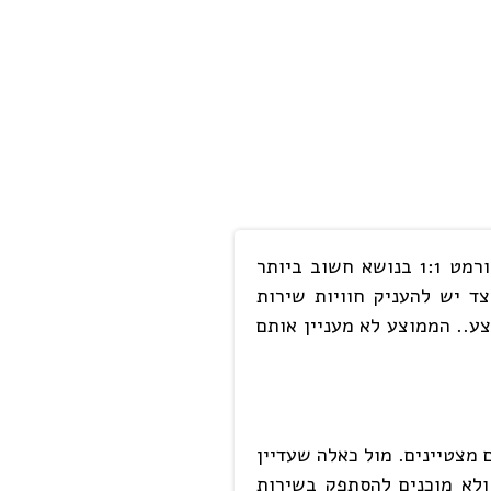
אתם נמצאים כאן: בתחום של שיפור מערכי שירות לקוחות ומוקדים. אני מציע גם לך מפגש ייעוץ עסקי ומנטורינג בפורמט 1:1 בנושא חשוב ביותר
ד יש להעניק חוויות שירות
ע.. הממוצע לא מעניין אותם
מצטיינים. מול כאלה שעדיין
ולא מוכנים להסתפק בשירות