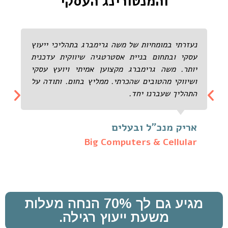
והמנטורינג העסקי
נעזרתי במומחיות של משה גרימברג בתהליכי ייעוץ
עסקי ובתחום בניית אסטרטגיה שיווקית עדכנית
יותר. משה גרימברג מקצוען אמיתי ויועץ עסקי
ושיווקי מהטובים שהכרתי. ממליץ בחום. ותודה על
התהליך שעברנו יחד.
אריק מנכ"ל ובעלים
Big Computers & Cellular
מגיע גם לך 70% הנחה מעלות
משעת ייעוץ רגילה.