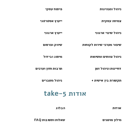
ניהול ומנהיגות
פיתוח עסקי
צמיחה עסקית
ייעוץ אסטרטגי
ניהול שינוי ארגוני
ייעוץ ארגוני
שיפור מערכי שירות לקוחות
שיווק ופרסום
ניהול צוותים ומשימות
מיתוג ובידול
דחיינות וניהול זמן
תרבות חזון וערכים
תקשורת בין אישית +
ניהול משברים
אודות take-5
אודות
הבלוג
מילון מושגים
שאלות ותשובות FAQ