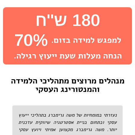
180 ש''ח
70%
למפגש למידה בזום.
הנחה מעלות שעת ייעוץ רגילה.
מנהלים מרוצים מתהליכי הלמידה
והמנטורינג העסקי
נעזרתי במומחיות של משה גרימברג בתהליכי ייעוץ
עסקי ובתחום בניית אסטרטגיה שיווקית עדכנית
יותר. משה גרימברג מקצוען אמיתי ויועץ עסקי