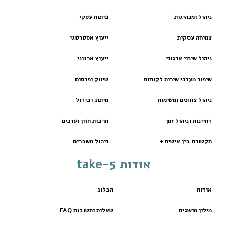
ניהול ומנהיגות
פיתוח עסקי
צמיחה עסקית
ייעוץ אסטרטגי
ניהול שינוי ארגוני
ייעוץ ארגוני
שיפור מערכי שירות לקוחות
שיווק ופרסום
ניהול צוותים ומשימות
מיתוג ובידול
דחיינות וניהול זמן
תרבות חזון וערכים
תקשורת בין אישית +
ניהול משברים
אודות take-5
אודות
הבלוג
מילון מושגים
שאלות ותשובות FAQ