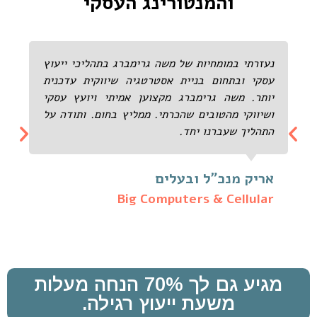
והמנטורינג העסקי
נעזרתי במומחיות של משה גרימברג בתהליכי ייעוץ
עסקי ובתחום בניית אסטרטגיה שיווקית עדכנית
יותר. משה גרימברג מקצוען אמיתי ויועץ עסקי
ושיווקי מהטובים שהכרתי. ממליץ בחום. ותודה על
התהליך שעברנו יחד.
אריק מנכ"ל ובעלים
Big Computers & Cellular
מגיע גם לך 70% הנחה מעלות
משעת ייעוץ רגילה.