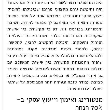
היה וגם את/ה רוצה לשפר מיומנויות ניהול ומנהיגות?
היה וחיפשת גורם מקצועי מהימן שביכולתו להעניק
ייעוץ עסקי ומנטורינג בפורמט אחד על אחד בעלות
שפויה? מצאת! אני מציע גם לך מפגשי למידה, חשיבה
ומנטורינג בפורמט 1:1. דע כי תקשורת בין אישית
אפקטיבית מהווה יסוד בלתי חשוב ומרכזי בעולמות
הניהול והעסקים. היכולת להקשיב להבין, לתקשר,
לנתח, ולפתור בעיות מורכבות מקנה למנהיגים
ולמנהלים את היכולת לנהל ולהוביל באופן יעיל. דע כי
שיפור מיומנויות תקשורת בין אישית המשולב עם
יכולות גבוהות בתחום האינטליגנציה הרגשית תצייד
גם אותך כמנכ"ל או כבעלים בכלים נוספים ליצירת
סביבת עבודה טובה ונעימה יותר המבוססת על שיתוף
פעולה ועבודת צוות.
מנטורינג ואימון וייעוץ עסקי ב-
70% הנחה