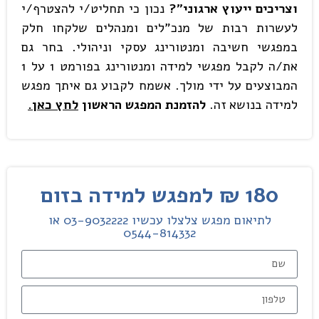
וצריכים ייעוץ ארגוני"?
נכון כי תחליט/י להצטרף/י
לעשרות רבות של מנכ"לים ומנהלים שלקחו חלק
במפגשי חשיבה ומנטורינג עסקי וניהולי. בחר גם
את/ה לקבל מפגשי למידה ומנטורינג בפורמט 1 על 1
המבוצעים על ידי מולך. אשמח לקבוע גם איתך מפגש
למידה בנושא זה.
להזמנת המפגש הראשון
לחץ כאן.
180 ₪ למפגש למידה בזום
לתיאום מפגש צלצלו עכשיו 03-9032222 או
0544-814332