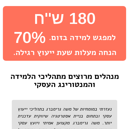
180 ש''ח
70%
למפגש למידה בזום.
הנחה מעלות שעת ייעוץ רגילה.
מנהלים מרוצים מתהליכי הלמידה
והמנטורינג העסקי
נעזרתי במומחיות של משה גרימברג בתהליכי ייעוץ
עסקי ובתחום בניית אסטרטגיה שיווקית עדכנית
יותר. משה גרימברג מקצוען אמיתי ויועץ עסקי