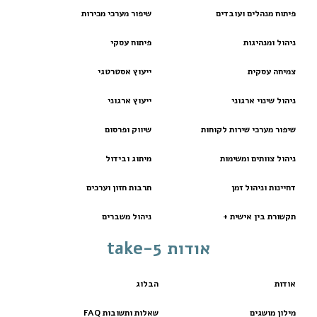
פיתוח מנהלים ועובדים
שיפור מערכי מכירות
ניהול ומנהיגות
פיתוח עסקי
צמיחה עסקית
ייעוץ אסטרטגי
ניהול שינוי ארגוני
ייעוץ ארגוני
שיפור מערכי שירות לקוחות
שיווק ופרסום
ניהול צוותים ומשימות
מיתוג ובידול
דחיינות וניהול זמן
תרבות חזון וערכים
תקשורת בין אישית +
ניהול משברים
אודות take-5
אודות
הבלוג
מילון מושגים
שאלות ותשובות FAQ