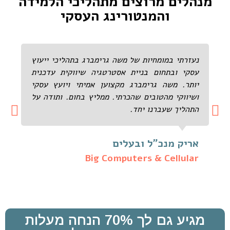
מנהלים מרוצים מתהליכי הלמידה
והמנטורינג העסקי
נעזרתי במומחיות של משה גרימברג בתהליכי ייעוץ
עסקי ובתחום בניית אסטרטגיה שיווקית עדכנית
יותר. משה גרימברג מקצוען אמיתי ויועץ עסקי
ושיווקי מהטובים שהכרתי. ממליץ בחום. ותודה על
התהליך שעברנו יחד.
אריק מנכ"ל ובעלים
Big Computers & Cellular
מגיע גם לך 70% הנחה מעלות