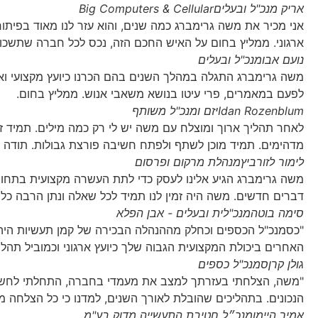
אריק מנכ"ל ובעלים
Big Computers & Cellular
אני מכיר את משה גרימברג כמה שנים, והוא עזר לנו מאוד בפיתוח 
ארגוני. ממליץ בחום על האיש החכם הזה, נכס לכל חברה שתשכור
נועם אבו
מנכ"ל ובעלים
משה גרימברג התגלה במהלך השנים בהם הכרנו כיועץ מקצועי ואמי
לפעם במאמרים, פרי עיטו בנושא משאבי אנוש. ממליץ בחום.
Idan Rozenblum
יזם ומנכ"ל משותף
לאחר תהליך ארוך ומוצלח עם משה יש לי רק כמה מילים. תמיד זמין
מדהימים. תמיד מוכן לשתף ולפתח חשיבה פורצת גבולות. תודה
לימור לזורביץ
מנהלת מרקום ופרסום
משה גרימברג הגיע אלינו לעסק כדי לתת העשרה מקצועית בתחום
דברים חדשים. משה היה זמין לנו תמיד לכל שאלה ונתן הרבה כל
סימה בוטה
מנכ"לית ובעלים - אבן הפלא
"כסמנכ"ל הכספים וכחלק מההנהלה הבכירה של קמן תעשיות היה ל
האחרים ביכולת המקצועית הגבוה שלך כיועץ ארגוני וכמוביל תהליכי 
גולן קרן
סמנכ"ל כספים
"משה, הצלחתי בעזרתך למצב את מעמדי בחברה, התחלתי לחשו
הנכונים. בתהליכים שהובלת לאורך השנים, למדנו כי כל הצלחה 
אמיר היימן
מנכ״ל חטיבת התעשייה מדוק בע"מ