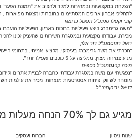
"הצלחת במקצועיות ובמהירות למקד ולהציב את "תמונת הפער" וד
לתהליכי אבחון ארוכים המסתיימים בחוברות ומצגות מפוארות ,
קובי וקסלר
סמנכ"ל תפעול כרומגן
"משה גרימברג ביצע פעילויות ברוכות בארגון. הפעילויות הועברו ב
מכירה. עבודתו מקצועית ובמסגרת השירותים שהעניק זכינו להכיר ול
ראול רונן
סמנכ"ל דור אלון
"הכרתי את משה גרימברג בעיסוקי. מקצוען אמיתי, בתחומי הייעוץ 
מנוע צמיחה מצוין. ממליצה על 5 כוכבים ואפילו יותר".
מיכה קניג
סמנכ"ל כספים
"נפגשתי עם משה במסגרת עבודתי כחברה לבניית אתרים וקידום אור
מומחה לשיווק ופיתוח אסטרטגיות מנצחות. מכיר את עולמות השיו
דניאל זריהן
מנכ״ל
מגיע גם לך 70% הנחה מעלות משעת ייעוץ רגילה.
שנות ניסיון
חברות ועסקים