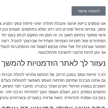
להזמנה ואישור
אנו עוסקים בייעוץ ארגוני והובלת תהליכי שינוי פיתוח עסקי המניע
עסקי, צמיחה וניהול שינויים הינו רחב ומלא בתחומים. פעמים נכון
אישי ממוקד בתחום חשוב זה. זה הזמן וזה המקום לבחון באם יחד 
המתחרים ומול תוכניות הצמיחה העתידיות שברצונך להוביל. רוצה
תמחור אגרסיבית? אולי אתה מבקש לשואל מה ההסתברות להצליח? מ
אני כאן להיות פרטנר לחשיבה ולהתלבטות.
נעזור לך לאתר הזדמנויות להמשך
דע כי פיתוח עסקי במובן הרחב של התחום אחראי ליכולת חברות ואר
גם את/ה מבינים שתחום הפיתוח העסקי מאפשר להנהלות בעלים ומנכ
חשובים במארג הניהולי הקיים אצלך בחברה. מחובר לצד השיווק, למ
תחומים נוספים. כיום, העולם העסקי הופך לתחרותי הרבה יותר. ה
בסביבה עסקית תחרותית. כזאת שרוויה במוצרים ובשירותים ובעיק