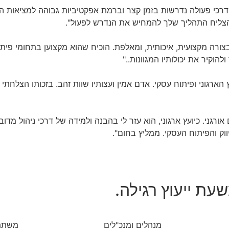
רכי פעולה נדרשות בזמן קצר וברמת אפקטיביות גבוהה למציאות הק
 הצליח התהליך שלך להמחיש את הנדרש לפעול".
צורה מקצועית, איכותית, ומאלפת. הוכיח שהוא מקצוען בתחומי פיתוח 
הוקיר את יכולותיו המגוונות.."
הארגוני ופיתוח עסקי. אדם אמין ועצותיו שוות זהב. בזכותו הצלחתי
גני. כיועץ ארגוני, הוא עזר לי בהבנה ולמידה של דרכי ניהול מדוב
וק והפיתוח העסקי. ממליץ בחום".
מנהלים ומנכ"לים
משתתפ