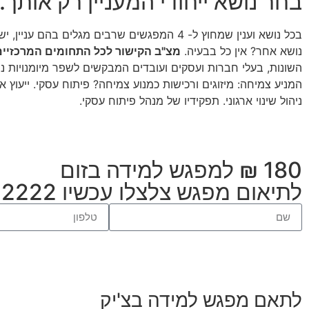
בחר נושא ייחודי המעניין רק אותך.
בכל נושא וענין שמחוץ ל- 4 המפגשים שרבים מ
נושא אחר? אין כל בבעיה.
מצ"ב הקישור לכל התחומים המרכזיי
השונות, בעלי חברות ועסקים ועובדים המבקשים לשפר מיומנויות נ
המניע צמיחה: מיזוגים ורכישות כמנוע צמיחה? פיתוח עסקי. ייעוץ אס
ניהול שינוי ארגוני. תפקידיו של מנהל פיתוח עסקי.
180 ₪ למפגש למידה בזום
לתיאום מפגש צלצלו עכשיו 03-9032222 או 0544-814332
לתאם מפגש למידה בצ'יק