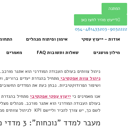
המתנה
לייעוץ מהיר לחצו כאן
054-4814332
03-9032222
אודות – ייעוץ עסקי
אימון ופיתוח מנהלים
התחומי
מילון מושגים
שאלות ותשובות FAQ
מאמרים
ניהול צוותים בעולם העבודה המודרני הוא אתגר מורכב
ניהול צוות אפקטיבי
מתחיל בהגדרת יעדים ברורים, ול
ושיפור הפרודוקטיביות. נבחן כעת את המדדים החשובים
אנו מאמינים כי
ייעוץ עסקי אפקטיבי
מתחיל בהגדרת מדדי הצ
בעולם העבודה המודרני הוא אתגר מורכב. מנהלים מצלי
לשם כך, יש צורך להכיר וליישם KPI לניהול צוותים ממוקדים.
מעבר למדד "נוכחות": 3 מדדי פרודוקטיביות אמיתיים