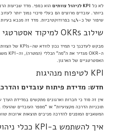
לא כל
KPI
לניהול צוותים
הוא כספי. מדד שביעות הרצו
ביותר. עובדים מרוצים הם בעלי סיכוי נמוך יותר לעזוב
שיפור של כ-14% בפרודוקטיביות. מדד זה מנבא בעיות שימור לפני שהן מתרחשות.
שילוב OKRs למיקוד אסטרטגי
מבקש לעדכנך כי תמיד נכון לוודא שה-KPIs של הצוות משרתים את המטרה הגדולה יותר. דעו כי, מנהלים רבים משלבים את מתודולוגיית
ה-OKR 
האסטרטגיים של הארגון.
KPI לטיפוח מנהיגות
חדש: מדידת פיתוח עובדים והדרכו
אין זה סוד כי חברות וארגונים מתקשים במדידת הערך 
תוכניות הדרכה מקצועיות" או "מספר העובדים שהועלו ב
המשאבים המופנים להדרכה מניבים תוצאות ארוכות טווח.
איך להשתמש ב-KPI ככלי ניהולי?