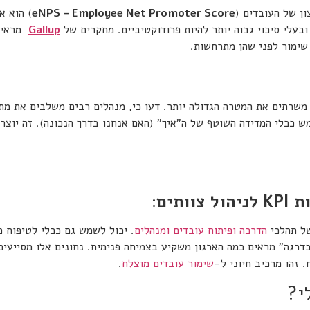
ן של העובדים (
eNPS – Employee Net Promoter Score
 ובעלי סיכוי גבוה יותר להיות פרודוקטיביים. מחקרים של
Gallup
מראים 
מגדיר את ה"מה" הכללי (המטרה), וה-KPI משמש ככלי המדידה השוטף של ה"איך" (האם אנחנו בדרך הנ
ת
KPI
לניהול צוותים
:
של תהלכי
הדרכה ופיתוח עובדים ומנהלים
. יכול לשמש גם ככלי לטיפוח מ
דרגה" מראים כמה הארגון משקיע בצמיחה פנימית. נתונים אלו מסייעים
 זהו מרכיב חיוני ל-
שימור עובדים מוצלח
.