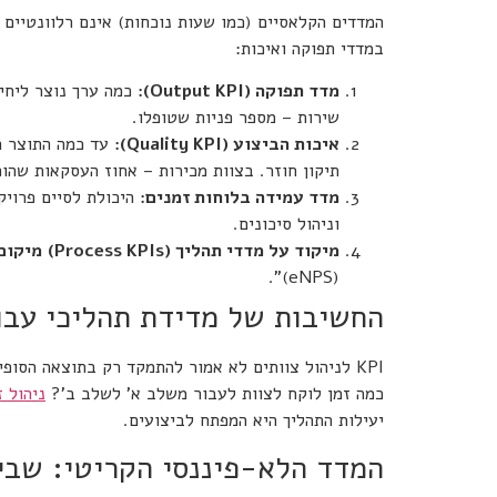
המדדים הקלאסיים (כמו שעות נוכחות) אינם רלוונטיים 
במדדי תפוקה ואיכות:
מדד תפוקה
(Output KPI):
כמה ערך נוצר ליחי
שירות – מספר פניות שטופלו.
איכות הביצוע
(Quality KPI):
עד כמה התוצר ה
תיקון חוזר. בצוות מכירות – אחוז העסקאות שהופ
מדד עמידה בלוחות זמנים
:
וניהול סיכונים.
מיקוד על מדדי תהליך (
Process KPIs
)
מיקום
(eNPS)".
החשיבות של מדידת תהליכי עבו
כמה זמן לוקח לצוות לעבור משלב א' לשלב ב'?
ניהול ז
יעילות התהליך היא המפתח לביצועים.
המדד הלא-פיננסי הקריטי: שביעות 