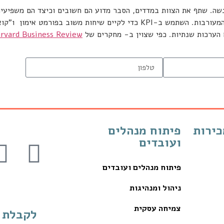
תח. אל תשתמש ב-KPI כ"מקל" להענשה. שתף את הצוות במדדים, הסבר מדוע הם חשובים וכ
ומגבירים את המעורבות. השתמש ב-KPI כדי לקיים שיחות משוב ב
הערכות שנתיות. כפי שצוין ב- מחקרים של
rvard Business Review
כירות
פיתוח מנהלים
ועובדים
פיתוח מנהלים ועובדים
ניהול ומנהיגות
צמיחה עסקית
לקבלת מ