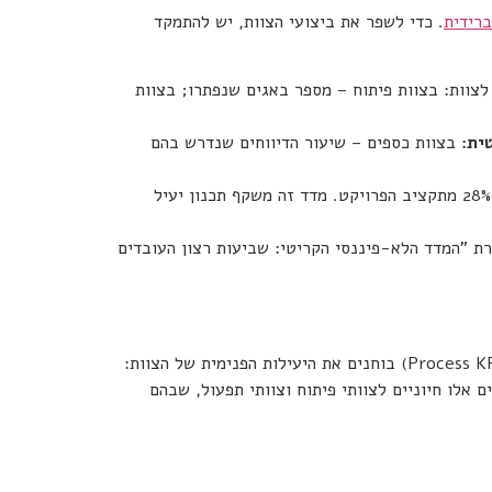
ברידית
. כדי לשפר את ביצועי הצוות, יש להתמקד
לצוות: בצוות פיתוח – מספר באגים שנפתרו; בצוות
ית
:
בצוות כספים – שיעור הדיווחים שנדרש בהם
היכולת לסיים פרויקטים במועד. ארגונים המצליחים לסיים פרויקטים בזמן חוסכים בממוצע 28% מתקציב הפרויקט. מדד זה משקף תכנון יעיל
רת "המדד הלא-פיננסי הקריטי: שביעות רצון העובדים
KPI לניהול צוותים לא אמור להתמקד רק בתוצאה הסופית, אלא גם בשיפור תהליכי העבודה שמובילים לתוצאה. מדדי תהליך (Process KPIs) בוחנים את היעילות הפנימית של הצוות:
 אלו חיוניים לצוותי פיתוח וצוותי תפעול, שבהם