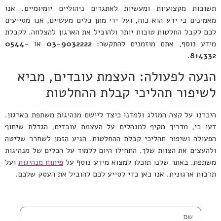
תשובות מקצועיות ומעשיות לאתגרים ניהוליים יומיומיים. אנו
מאמינים כי ידע הוא כוח, ועל ידי מתן כלים מעשיים, אנו מסייעים
לכם לקבל החלטות טובות יותר ולהוביל את הארגון להצלחה. לקבלת
מידע נוסף, אתם מוזמנים להתקשר:
03-9032222
או
0544-
.
814332
הנעה לפעולה: העצמת עובדים, מביא
לשיפור תהליכי קבלת ההחלטות
היכרנו על קצה המזלג ולמדנו כיצד ליישם מנהיגות משתפת בארגון.
דעו כי, מדריך מקיף למנהלים על העצמת עובדים, הגדלת שיתוף
הפעולה ושיפור תהליכי קבלת ההחלטות. הגיע הזמן לשחרר שליטה
ולהעצים את הצוות שלך. התחילו היום ללמוד על הכלים של מנהיגות
משתפת. באתר שלנו תוכלו למצוא מידע נוסף על
פיתוח מנהיגות
ועל
תרבות ארגונית. אנו כאן כדי לסייע לכם להוביל את העסק שלכם.