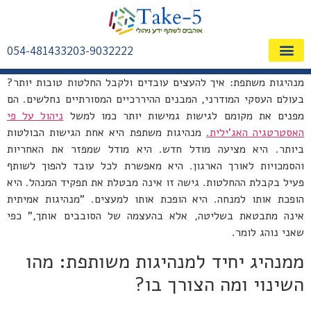
054-4814332
03-9032222
שאלות ותשובות FAQ
מנהיגות משתפת: איך להעצים עובדים ולקבל החלטות טובות יותר?
בעולם העסקי המודרני, המבנים ההיררכיים המסורתיים נחלשים. הם
מפנים את מקומם לגישות גמישות יותר כמו למשל
ניהול על פי
האסטרטגיה האג'ילית.
מנהיגות משתפת היא אחת הגישות הבולטות
ביותר. היא מציעה מודל חדש. היא מודל שמפזר את האחריות
והסמכויות לאורך הארגון. היא מאפשרת לכל עובד להפוך לשותף
פעיל בקבלת ההחלטות. גישה זו אינה מבטלת את תפקיד המנהל. היא
הופכת אותו למנחה. היא הופכת אותו למעצים. "מנהיגות אמיתית
אינה מתבטאת בשליטה, אלא בהעצמה של הסובבים אותך," כפי
שאני נוהג לומר.
ממנהיג יחיד למנהיגות משותפת: מהו
השינוי ומה הצורך בו?