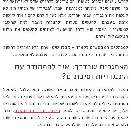
להרגיש שהם יכולים לטעות. הם צריכים להרגיש שהם לא ייענשו על
כך.
סימון סינק
, מומחה למנהיגות, אמר: "תפקידו של מנהיג הוא לא
לעשות את העבודה עבור אחרים, אלא לעזור להם להבין איך לעשות
אותה בעצמם, להגשים מטרות ולהצליח מעבר למה שחשבו
שאפשרי." האמון הוא הזרז המאפשר לצוותים להגשים את מלוא
הפוטנציאל שלהם.
למנהלים המבקשים ללמוד – קבלו טיפ:
אמון הוא המרכיב החשוב
ביותר. בלי אמון הדדי בין המנהל לעובדים, העצמה לא תתקיים.
האתגרים שבדרך: איך להתמודד עם
התנגדויות וסיכונים?
מעבר למנהיגות משתפת אינו תמיד פשוט. הוא עלול להיתקל
בהתנגדויות. עובדים מסוימים עשויים לחשוש לקחת אחריות. מנהלים
מסוימים עלולים להתקשות לשחרר שליטה. כדי להתמודד עם אתגרים
אלו, יש להציע תמיכה. יש לספק
הדרכה ותוכניות הכשרה
. נכון
להציג את היתרונות של הגישה החדשה. בעיקר לבנות תוכנית יישום
ולהציג אותם בפועל. לכן יש לבצע שינוי הדרגתי.