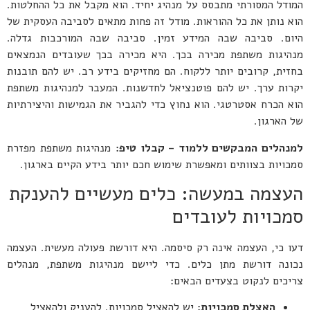
המודל המסורתי מתבסס על מנהיג יחיד. הוא מקבל את כל ההחלטות.
הוא נותן את כל ההוראות. מודל זה פחות מתאים לסביבה העסקית של
היום. סביבה שבה המידע זמין. סביבה שבה המורכבות גדלה.
מנהיגות משתפת מכירה בכך. היא מכירה בכך שעובדים הנמצאים
בחזית, קרובים יותר ללקוח. הם מחזיקים בידע רב. יש להם תובנות
יקרות ערך. יש להם פוטנציאל לחדשנות. המעבר למנהיגות משתפת
הוא הכרח אסטרטגי. הוא נחוץ כדי להגביר את הגמישות והיצירתיות
של הארגון.
למנהלים המבקשים ללמוד – קבלו טיפ:
מנהיגות משתפת מפזרת
סמכויות בצוותים ומאפשרת שימוש חכם יותר בידע הקיים בארגון.
העצמה במעשה: כלים מעשיים להענקת
סמכויות לעובדים
דעו כי, העצמה אינה רק סיסמה. היא דורשת פעולה מעשית. העצמה
נכונה דורשת מתן כלים. כדי ליישם מנהיגות משתפת, מנהלים
צריכים לנקוט בצעדים הבאים:
האצלת סמכויות
:
יש להאציל סמכויות. להעניק ולהאציל