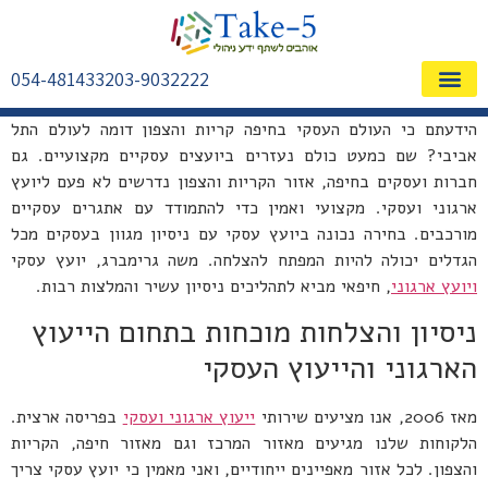
054-4814332
03-9032222
שאלות ותשובות FAQ
הידעתם כי העולם העסקי בחיפה קריות והצפון דומה לעולם התל
אביבי? שם כמעט כולם נעזרים ביועצים עסקיים מקצועיים. גם
חברות ועסקים בחיפה, אזור הקריות והצפון נדרשים לא פעם ליועץ
ארגוני ועסקי. מקצועי ואמין כדי להתמודד עם אתגרים עסקיים
מורכבים. בחירה נכונה ביועץ עסקי עם ניסיון מגוון בעסקים מכל
הגדלים יכולה להיות המפתח להצלחה. משה גרימברג, יועץ עסקי
ויועץ ארגוני
, חיפאי מביא לתהליכים ניסיון עשיר והמלצות רבות.
ניסיון והצלחות מוכחות בתחום הייעוץ
הארגוני והייעוץ העסקי
מאז 2006, אנו מציעים שירותי
ייעוץ ארגוני ועסקי
בפריסה ארצית.
הלקוחות שלנו מגיעים מאזור המרכז וגם מאזור חיפה, הקריות
והצפון. לכל אזור מאפיינים ייחודיים, ואני מאמין כי יועץ עסקי צריך