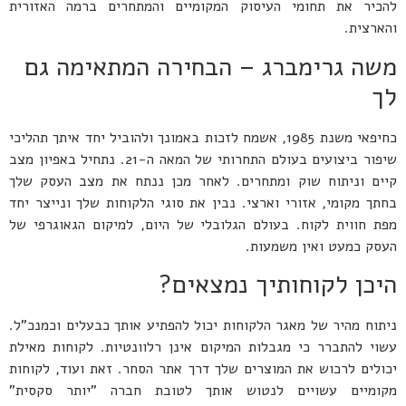
להכיר את תחומי העיסוק המקומיים והמתחרים ברמה האזורית
והארצית.
משה גרימברג – הבחירה המתאימה גם
לך
כחיפאי משנת 1985, אשמח לזכות באמונך ולהוביל יחד איתך תהליכי
שיפור ביצועים בעולם התחרותי של המאה ה-21. נתחיל באפיון מצב
קיים וניתוח שוק ומתחרים. לאחר מכן ננתח את מצב העסק שלך
בחתך מקומי, אזורי וארצי. נבין את סוגי הלקוחות שלך ונייצר יחד
מפת חווית לקוח. בעולם הגלובלי של היום, למיקום הגאוגרפי של
העסק כמעט ואין משמעות.
היכן לקוחותיך נמצאים?
ניתוח מהיר של מאגר הלקוחות יכול להפתיע אותך כבעלים וכמנכ"ל.
עשוי להתברר כי מגבלות המיקום אינן רלוונטיות. לקוחות מאילת
יכולים לרכוש את המוצרים שלך דרך אתר הסחר. זאת ועוד, לקוחות
מקומיים עשויים לנטוש אותך לטובת חברה "יותר סקסית"