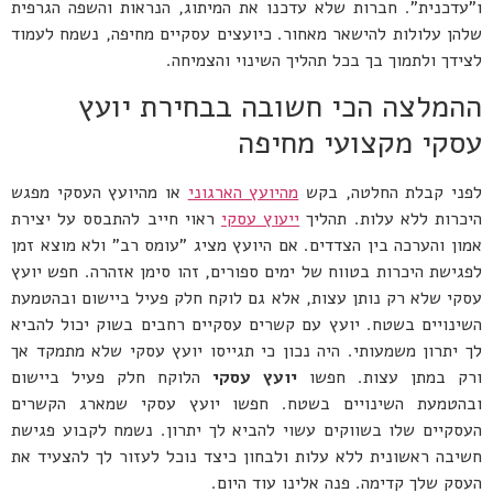
ו"עדכנית". חברות שלא עדכנו את המיתוג, הנראות והשפה הגרפית
שלהן עלולות להישאר מאחור. כיועצים עסקיים מחיפה, נשמח לעמוד
לצידך ולתמוך בך בכל תהליך השינוי והצמיחה.
ההמלצה הכי חשובה בבחירת יועץ
עסקי מקצועי מחיפה
לפני קבלת החלטה, בקש
מהיועץ הארגוני
או מהיועץ העסקי מפגש
היכרות ללא עלות. תהליך
ייעוץ עסקי
ראוי חייב להתבסס על יצירת
אמון והערכה בין הצדדים. אם היועץ מציג "עומס רב" ולא מוצא זמן
לפגישת היכרות בטווח של ימים ספורים, זהו סימן אזהרה. חפש יועץ
עסקי שלא רק נותן עצות, אלא גם לוקח חלק פעיל ביישום ובהטמעת
השינויים בשטח. יועץ עם קשרים עסקיים רחבים בשוק יכול להביא
לך יתרון משמעותי. היה נכון כי תגייסו יועץ עסקי שלא מתמקד אך
ורק במתן עצות. חפשו
יועץ עסקי
הלוקח חלק פעיל ביישום
ובהטמעת השינויים בשטח. חפשו יועץ עסקי שמארג הקשרים
העסקיים שלו בשווקים עשוי להביא לך יתרון. נשמח לקבוע פגישת
חשיבה ראשונית ללא עלות ולבחון כיצד נוכל לעזור לך להצעיד את
העסק שלך קדימה. פנה אלינו עוד היום.