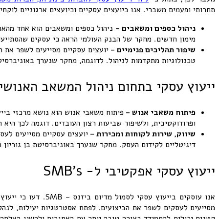
תחרותי ופעמים משברי. אנו כיועצים עסקיים וכיועצים ארגוניים לוקחי
ניהול כספים ומשאבים –
ניהול כספים ומשאבים הוא אחד מהאתג
מימון חדשים. מחקר של הבנק העולמי הראה כי עסקים שהסתייעו 
שיפור תהליכים פנימיים –
יועצים עסקיים מסייעים לשפר את ה
טכנולוגיות מתקדמות לניהול. לדוגמה, מחקר שנערך באוניברסיטת
ייעוץ עסקי בתחום ניהול המשאב האנושי
פיתוח משאבי אנוש –
פיתוח משאבי אנוש הוא נושא מרכזי בייע
ופרודוקטיבית, ולשיפור שביעות רצון העובדים. דוגמה לכך היא
שיווק, שירות לקוחות ומכירות
–
יועצים עסקיים מסייעים לעס
דיגיטליים לקידום העסק. מחקר שנערך באוניברסיטת בן גוריון 
ייעוץ עסקי אפקטיבי ל- SMB’s
אנו עוסקים בייעוץ 
מסייעים לעסקים לשפר את הביצועים. לפתח אסטרטגיות יעילות, לנהל 
קטנים יכולים להתמודד בצורה טובה יותר עם האתגרים ולהשיג הצלחה