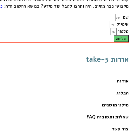
מקצועי כבר מהיום. היה ותרצו לקבל עוד מידע? בנושא החשוב הזה:
כי
שם
אימייל
טלפון
שליחה
אודות take-5
אודות
הבלוג
מילון מושגים
שאלות ותשובות FAQ
צור קשר