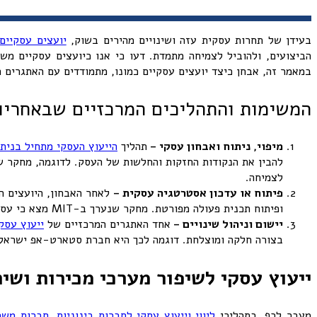
בעידן של תחרות עסקית עזה ושינויים מהירים בשוק,
יועצים עסקיים
הביצועים, ולהוביל לצמיחה מתמדת. דעו כי אנו כיועצים עסקיים מש
במאמר זה, אבחן כיצד יועצים עסקיים כמונו, מתמודדים עם האתגרים 
המשימות והתהליכים המרכזיים שבאחריו
מיפוי, ניתוח ואבחון עסקי –
תהליך
הייעוץ העסקי מתחיל בניתו
לצמיחה.
פיתוח או עדכון אסטרטגיה עסקית –
לאחר האבחון, היועצים ה
ופיתוח תכנית פעולה מפורטת. מחקר שנערך ב-MIT מצא כי עסקים שהשקיעו בפיתוח אסטרטגיות ברורות השיגו תוצאות טובות יותר בשוק. והצליחו להתמודד בצורה יעילה יותר עם האתגרים.
יישום וניהול שינויים
–
אחד האתגרים המרכזיים של
ייעוץ עסק
בצורה חלקה ומוצלחת. דוגמה לכך היא חברת סטארט-אפ ישראלית
ייעוץ עסקי לשיפור מערכי מכירות ושי
מעבר לכף, בתהליכי
ליווי וייעוץ עסקי לחברות בינוניות, חברות מש