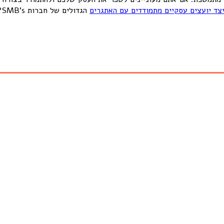
צד יועצים עסקיים מתמודדים עם האתגרים
הגדולים של חברות SMB’s? היה ותרצה לבחור לשוחח ישירות איתי צלצל 0544-814332