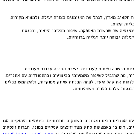
תקציב מאוזן, לנהל את המזומנים בצורה יעילה, ולמצוא מקורות
ליות קשות.
ימיזציה של שרשרת האספקה. שיפור תהליכי הייצור, והכנסת
לות גבוהה יותר ועלייה ברווחיות.
יות הכשרה ופיתוח לעובדים. יצירת סביבה עבודה מעודדת
דיה, מה שהוביל לשיפור משמעותי בביצועים ובהתמודדות עם אתגרים.
לזהות את קהל היעד. לפתח תכניות שיווק ממוקדות, ולהשתמש בכלים
ההכנסות שלהם בצורה משמעותית.
ים. כאלה, המתמודדים עם אתגרים רבים ומגוונים בשווקים תחרותיים. כיועצים העסקיים אנו
ם. דעו כי באמצעות סיוע מצד יועצים עסקיים כמונו, חברות ועסקים
עילה יותר עם האתגרים? פנו אלינו לקבל
ייעוץ עסקי – ייעוץ ארגוני