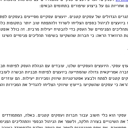
ם אחריות גם על ביצוע שיפורים בתחומים הבאים:
רים הגדולים של עסקים קטנים. יועצים עסקיים מסייעים בעסקים לפתח 
ביועצים לניהול כספים הצליחו לשרוד ולהתפתח טוב יותר בתקופות כלכ
תהליכים הפנימיים של העסק כדי להבטיח יעילות מרבית. זה כולל אופט
 הרווארד הראה: כי חברות שהשקיעו בשיפור תהליכים פנימיים השיגו יעי
וץ עסקי. היועצים העסקיים שלנו, עובדים עם הנהלת העסק לפיתוח תכנ
 חברה אמריקאית גדולה שהסתייעה ביועצים לפיתוח תכניות הכשרה לעוב
קים קטנים לפתח ולבצע אסטרטגיות שיווק ומכירות יעילות. הם עוזרים 
הראה כי עסקים שהשקיעו בייעוץ שיווקי הצליחו להגדיל את המכירות ו
עסקי לסמול מדיום ביזנס – SMB. דעו כי ייעוץ עסקי הוא כלי חשוב עבור חברות ועסקים קטנ
את השינויים בצורה חלקה, ולשפר את הניהול הכספי והתהליכים הפנימיי
 מתמשכת. אם אתם מעוניינים לשפר את העסק שלכם ולהתמודד בצורה י