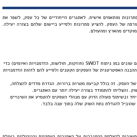
תרונות מותאמים אישית. לאתגרים הייחודיים של כל עסק, לשפר את
ורפה של העסק. להציע פתרונות ולסייע ביישום שלהם בצורה יעילה.
מוקדים מהארץ ומהעולם.
של מצבו הנוכחי של העסק. היועץ העסקי משתמש בכלים שונים כמו ניתוח SWOT (חוזקות, חולשות, הזדמנויות ואיומים) כדי
של העסק. לדוגמה, מחקר שנערך באוניברסיטת תל אביב מצא כי שימוש ב-SWOT יכול לשפר את ההבנה האסטרטגית של העסקים הקטנים ולסייע להם לזהות הזדמנויות
של העסק. זה כולל קביעת מטרות ברורות. הגדרת מדדים להצלחה,
 יחד ובשיתוף פעולה הדוק עם מנהלי העסקים להטמיע את השינויים
 שהוביל להגדלת נתח השוק שלה בתוך שנה בלבד.
חשובות להצלחת ההתגברות על האתגרים העסקיים והניהוליים בעולם