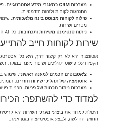
מערכות
CRM
כמאגרי מידע אסטרטגיים
.
התנהגות לקוחות ולזהות הזדמנויות.
פילוח לקוחות מבוסס בינה מלאכותית.
שימוש
מסרים ושירות.
ניתוח סנטימנט משיחות ותכתובות
.
כלי AI המנתחים את טון השיחה והרגשות בטקסט. הם מסייעים לזהות לקוחות מתוסכלים או שבעי רצון ולפעול בהתאם.
שירות לקוחות חייב להתייע
אוטומציה היא לא רק קיצור דרך, היא כלי אסטרטגי
הקפידו על
:
פישוט תהליכים ושיפור מענה במוקד. תשא
צ'אטבוטים חכמים למענה ראשוני
.
שימוש בבוטים המופעלים על ידי AI 
אוטומציה של תהליכי שירות חוזרים
.
תזמונים
מערכות ניתוב חכמות של פניות
.
הפניית פניו
למדוד כדי להשתפר: הכירו
היכולת למדוד את ביצועי מערכי השירות היא קריטית
החוזק והחולשה, ולבצע אופטימיזציה בזמן אמת.