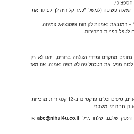
הספציפי.
 שאלה פשוטה (למשל, "כמה קל היה לך לפתור את
– המנבאת נאמנות לקוחות ופוטנציאל צמיחה.
ם לטפל בפניות במהירות.
נתונים מתקדם ומדדי הצלחה ברורים, ייהנו לא רק
וח מניע ואת הטכנולוגיה לשותפה נאמנה. אנו מאז
הוא מאגר ידע עצום. כזה עם עשרות מאמרים מקצועיים, טיפים וכלים פרקטיים ב-12 קטגוריות מרכזיות.
עידן תחרותי ומשברי.
 העסק שלכם. שלחו מייל:
abc@nihul4u.co.il
או