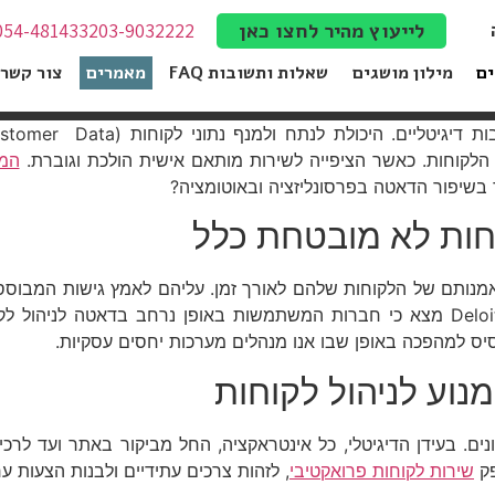
054-4814332
03-9032222
לייעוץ מהיר לחצו כאן
ים
מילון מושגים
שאלות ותשובות FAQ
מאמרים
צור קשר
לקוחות. כאשר הציפייה לשירות מותאם אישית הולכת וגוברת.
המת
בשיפור הדאטה בפרסונליזציה ובאוטומציה?
חות לא מובטחת כלל
נאמנותם של הלקוחות שלהם לאורך זמן. עליהם לאמץ גישות המבוס
וע לניהול לקוחות
ם. בעידן הדיגיטלי, כל אינטראקציה, החל מביקור באתר ועד לרכי
פק
שירות לקוחות פרואקטיבי
, לזהות צרכים עתידיים ולבנות הצעות ער