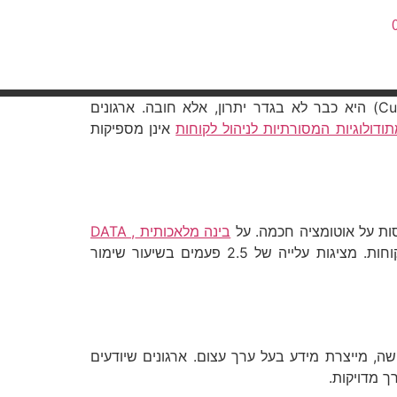
בעידן שבו כל קליק וכל אינטראקציה משאירים עקבות דיגיטליים. היכולת לנתח ולמנף נתוני לקוחות (Customer Data) היא כבר לא בגדר יתרון, אלא חובה. ארגונים
ודולוגיות המסורתיות לניהול לקוחות
אינן מספיקות
סות על אוטומציה חכמה. על
בינה מלאכותית DATA ,
וניתוח נתונים מתקדם. מחקר של Deloitte (2023) מצא כי חברות המשתמשות באופן נרחב בדאטה לניהול לקוחות. מציגות עלייה של 2.5 פעמים בשיעור שימור
שה, מייצרת מידע בעל ערך עצום. ארגונים שיודעים
ך מדויקות.