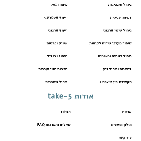
ניהול ומנהיגות
פיתוח עסקי
צמיחה עסקית
ייעוץ אסטרטגי
ניהול שינוי ארגוני
ייעוץ ארגוני
שיפור מערכי שירות לקוחות
שיווק ופרסום
ניהול צוותים ומשימות
מיתוג ובידול
דחיינות וניהול זמן
תרבות חזון וערכים
תקשורת בין אישית +
ניהול משברים
אודות take-5
אודות
הבלוג
מילון מושגים
שאלות ותשובות FAQ
צור קשר