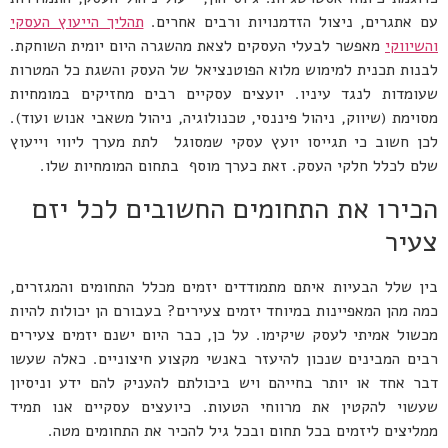
עם אתגרים, ניצול הזדמנויות ורבים אחרים.
תהליך הייעוץ העסקי
והשיווקי
מאפשר לבעלי העסקים לצאת מהשגרה היום יומית השוחקת.
לבנות תכנית למימוש מלוא הפוטנציאל של העסק והשגת כל המטרות
שעומדות לנגד עיניו. יועצים עסקיים רבים מחזיקים במומחיות
מסוימת (שיווק, ניהול פיננסי, טכנולוגיה, ניהול משאבי אנוש ועוד).
לכן חשוב כי תגייסו יועץ עסקי שמסוגל לתת מערך ליווי וייעוץ
שלם לכלל חלקי העסק. זאת כערך מוסף בתחום המומחיות שלו.
הכירו את התחומים החשובים לכל יזם
צעיר
בין שלל הבעיות איתם מתמודדים יזמים מכלל התחומים והמגזרים,
כמה מהן המאפיינות במיוחד יזמים צעירים? בעבורם הן יכולות להיות
מכשול אמיתי לעסק שיקימו. על כן, כבר היום ישנם יזמים צעירים
רבים המבינים שנכון להיעזר באנשי מקצוע חיצוניים. כאלה שעשו
דבר אחד או יותר בחייהם ויש ביכולתם להעניק להם ידע וניסיון
שעשוי להקטין את מרווחי הטעות. כיועצים עסקיים אנו תמיד
ממליצים ליזמים בכל תחום ובכל גיל להכיר את התחומים מטה.