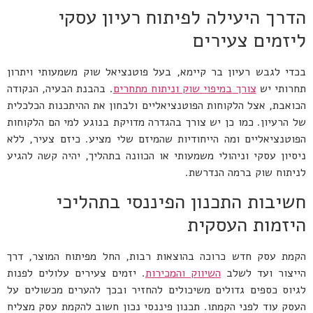
הדרך היעילה לפיתוח רעיון עסקי
ליזמים צעירים
בכדי לגבש רעיון בר קיימא, בעל פוטנציאל שוק משמעותי ויתרון
תחרותי יש
צורך במיפוי שוק וניתוח מתחרים
. בהבנת הבעיה, הנקודה
הכואבת, אצל הלקוחות הפוטנציאליים ולבחון את ההיתכנות הכלכלית
של הרעיון. כמו כן יש צורך בהגדרה מדויקת בנוגע למי הם הלקוחות
הפוטנציאליים ומה הייחודיות שהמיזם שלי מציע. כיזם צעיר, ללא
ניסיון עסקי וניהולי משמעותי או הכוונה בתהליך, יהיה קשה להגיע
לניתוח שוק ברמה הנדרשת.
חשיבות התכנון הפיננסי בתהליכי
היזמות העסקית
הקמת עסק חדש כרוכה בהוצאות רבות, החל מפיתוח המוצר, דרך
הייצור ועד לשלב
השיווק והמכירות
. יזמים צעירים עלולים לפנות
לגיוס כספים גדולים משיכולים להחזיר ובכך להערים מכשולים על
העסק עוד לפני הקמתו. תכנון פיננסי נכון חשוב להקמת עסק מצליח