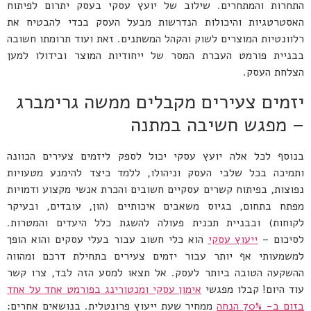
התחרות והמתחרים. שילוב של יועץ עסקי בעסק יתרום לפיתוח
האסטרטגיות והיכולות הנדרשות מבעל העסק בכדי להבטיח את
רלוונטיות המוצרים לשוק והקהל המשתנים. זאת ועוד תרומתו חשובה
בבניית פורמט העברת המסר של ייחודיות המוצר ובידולו למען
הצלחת העסק.
יזמים צעירים מקבלים ממשה גרימברג
– מפגש חשיבה במתנה
בנוסף לכל אלה יועץ עסקי יכול לספק ליזמים צעירים הכוונה
ותמיכה בכל שלבי העסק וניהולו, ללמד כיצד להימנע מטעויות
נפוצות, בפיתוח קשרים עסקיים חשובים והכרת אנשי מקצוע ודמויות
מפתח בתחום, בגיוס משאבים איכותיים (הון, עובדים, ובעיקר
לקוחות) ובבניית תכנית פעולה להשגת כלל היעדים והמטרות.
לסיכום –
ייעוץ עסקי
הוא כלי חשוב עבור בעלי עסקים והוא הופך
למשמעותי אף יותר עבור יזמים צעירים בתחילת דרכם ומהווה
ההשקעה הטובה ביותר לעסק. אל תצאו למסע הזה לבד, צרו קשר
עוד היום! קבלו מפגשי
אימון עסקי ומנטורינג בפורמט אחד על אחד
בזום ב- 70% הנחה
ממחיר שעת ייעוץ פרונטלית. בנושאים אחרים: