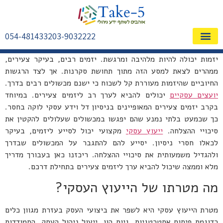
054-4814332
03-9032222
שאלות ותשובות FAQ
יזמות יכולה להיות מלהיבה ומרגשת. יזמים רבים, בעיקר צעירים,
ממהרים לצאת למסע הזה מתוך תחושת סקרנות. אך לצד הרגשות
החיוביים שהיזמות מעוררת קל לשכוח כי ישנם מכשולים רבים בדרך.
יועצים עסקיים
יכולים להביא לערך רב ליזמים צעירים. במיוחד
בקרב יזמים צעירים המאופיינים בניסיון דל וידע עסקי לוקה בחסר.
כך שכמעט בלתי נמנע שהם יפגשו במכשולים שעלולים להקטין את
סיכויי ההצלחה.
ייעוץ עסקי
מקצועי יכול לסייע ליזמים, בעיקר
לכאלו חסרי ניסיון. יסייע להם להתגבר על המכשולים שבדרך
ולהגדיל משמעותית את סיכויי ההצלחה. ריכזנו כאן בעבורך מדריך
מלא וממצה שיכול להביא ערך ליזמים צעירים בתחילת דרכם.
מה מטרתו של הייעוץ העסקי?
מטרת הייעוץ עסקי היא לשפר את ביצועי העסק בעזרת מגוון כלים
כדוגמת פיתוח אסטרטגיות. גיוס הון, ייעול ניהול העסק, התמודדות