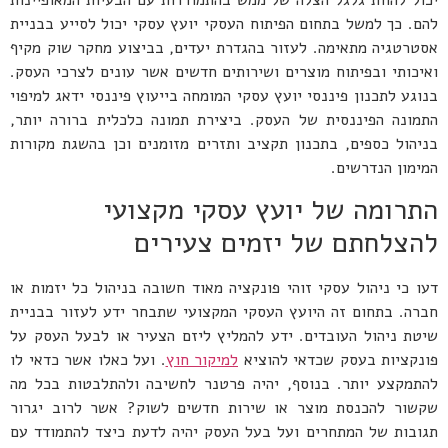
יכול להוות גלגל הצלה של ממש בהתמודדות עם הבעיות המאופיינות
להם. כך למשל בתחום הפיתוח העסקי יועץ עסקי יכול לסייע בבניית
אסטרטגיה מתאימה. לעזור בהגדרת יעדים, בביצוע מחקר שוק מקיף
ואיכותי ובפיתוח מוצרים ושירותים חדשים אשר עונים לצרכי העסק.
בנוגע לתכנון פיננסי יועץ עסקי המומחה בייעוץ פיננסי ידאג למיפוי
התמונה הפיננסית של העסק. ביצירת תמונה כלכלית ברורה יותר,
בניהול כספים, בתכנון תקציב ותזרים מזומנים וכן בהשגת מקורות
המימון הנדרשים.
התרומה של יועץ עסקי מקצועי
להצלחתם של יזמים צעירים
דעו כי ניהול עסקי זוהי פונקציה מאוד חשובה בניהול כל יזמות או
חברה. בתחום זה היועץ העסקי המקצועי שתבחר ידע לעזור בבניית
שיטת ניהול העובדים. ידע להמליץ ליזם הצעיר או לבעל העסק על
פונקציות בעסק שכדאי להוציא
למיקור חוץ
. ועל כאלו אשר כדאי לו
להתמקצע יותר. בנוסף, יהיה פרטנר לחשיבה ולהתלבטות בכל מה
שקשור להכנסת מוצר או שירות חדשים לשוק? אשר לרוב יגרור
תגובות של המתחרים ועל בעל העסק יהיה לדעת כיצד להתמודד עם