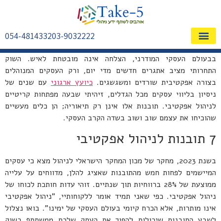
054-4814332
03-9032222
שאלות ותשובות FAQ
בבעולם העסקי המודרני, הצלחה אינה מובטחת לאיש. השוק
התחרותי מציב אתגרים חדשים מדי יום, ורק העסקים המנוהלים
בצורה אפקטיבית שורדים ומשגשגים.
כיועץ ארגוני
עם שנים של
ניסיון בליווי עסקים מכל הגדלים, זיהיתי שבעה מפתחות קריטיים
לניהול אפקטיבי. תובנות אלו אינן רק תיאוריה; הן כלים מעשיים
שהוכיחו את עצמם שוב ושוב בשדה הקרב העסקי.
7 תובנות לניהול אפקטיבי
בשנת 2023, מחקר של מכון המחקר הישראלי לניהול מצא כי עסקים
המיישמים לפחות חמש מהתובנות שאציג להלן, מדווחים על עלייה
ממוצעת של 28% ברווחיות תוך שנתיים. זוהי עדות חותכת לכוחו של
ניהול אפקטיבי. כפי שאני תמיד אומר ללקוחותיי, "ניהול אפקטיבי
אינו מותרות, אלא הכרח קיומי בעולם העסקי של ימינו". בואו נצלול
לשבע התובנות שיכולות להפוך את העסק שלכם ממשתתף בשוק