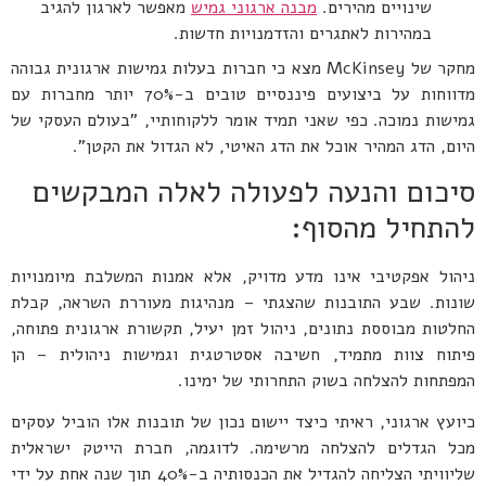
שינויים מהירים.
מבנה ארגוני גמיש
מאפשר לארגון להגיב
במהירות לאתגרים והזדמנויות חדשות.
מחקר של McKinsey מצא כי חברות בעלות גמישות ארגונית גבוהה
מדווחות על ביצועים פיננסיים טובים ב-70% יותר מחברות עם
גמישות נמוכה. כפי שאני תמיד אומר ללקוחותיי, "בעולם העסקי של
היום, הדג המהיר אוכל את הדג האיטי, לא הגדול את הקטן".
סיכום והנעה לפעולה לאלה המבקשים
להתחיל מהסוף:
ניהול אפקטיבי אינו מדע מדויק, אלא אמנות המשלבת מיומנויות
שונות. שבע התובנות שהצגתי – מנהיגות מעוררת השראה, קבלת
החלטות מבוססת נתונים, ניהול זמן יעיל, תקשורת ארגונית פתוחה,
פיתוח צוות מתמיד, חשיבה אסטרטגית וגמישות ניהולית – הן
המפתחות להצלחה בשוק התחרותי של ימינו.
כיועץ ארגוני, ראיתי כיצד יישום נכון של תובנות אלו הוביל עסקים
מכל הגדלים להצלחה מרשימה. לדוגמה, חברת הייטק ישראלית
שליוויתי הצליחה להגדיל את הכנסותיה ב-40% תוך שנה אחת על ידי