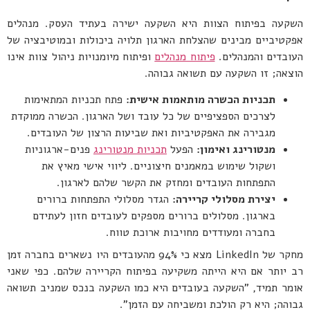
השקעה בפיתוח הצוות היא השקעה ישירה בעתיד העסק. מנהלים
אפקטיביים מבינים שהצלחת הארגון תלויה ביכולות ובמוטיבציה של
העובדים והמנהלים.
פיתוח מנהלים
ופיתוח מיומנויות ניהול צוות אינו
הוצאה; זו השקעה עם תשואה גבוהה.
תכניות הכשרה מותאמות אישית:
פתח תכניות המתאימות
לצרכים הספציפיים של כל עובד ושל הארגון. הכשרה ממוקדת
מגבירה את האפקטיביות ואת שביעות הרצון של העובדים.
מנטורינג ואימון:
הפעל
תכניות מנטורינג
פנים-ארגוניות
ושקול שימוש במאמנים חיצוניים. ליווי אישי מאיץ את
התפתחות העובדים ומחזק את הקשר שלהם לארגון.
יצירת מסלולי קריירה:
הגדר מסלולי התפתחות ברורים
בארגון. מסלולים ברורים מספקים לעובדים חזון לעתידם
בחברה ומעודדים מחויבות ארוכת טווח.
מחקר של LinkedIn מצא כי 94% מהעובדים היו נשארים בחברה זמן
רב יותר אם היא הייתה משקיעה בפיתוח הקריירה שלהם. כפי שאני
אומר תמיד, "השקעה בעובדים היא כמו השקעה בנכס שמניב תשואה
גבוהה; היא רק הולכת ומשביחה עם הזמן".