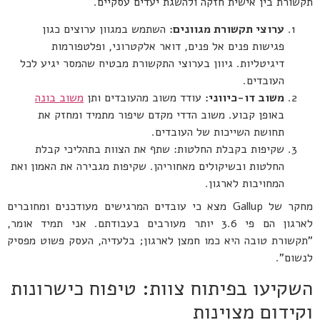
תקשורת בין אישית חזקה ולהשגת יעדים עסקיים.
ערוצי תקשורת מגוונים:
השתמש במגוון ערוצים כגון
פגישות פנים אל פנים, דואר אלקטרוני, ופלטפורמות
דיגיטליות. גיוון בערוצי התקשורת מבטיח שהמסר יגיע לכל
העובדים.
משוב דו-כיווני:
עודד משוב מהעובדים ותן
משוב בונה
באופן קבוע. משוב הדדי מקדם שיפור מתמיד ומחזק את
תחושת השייכות של העובדים.
שקיפות בקבלת החלטות: שתף את הצוות בתהליכי קבלת
החלטות ובשיקולים מאחוריהן. שקיפות מגבירה את האמון ואת
המחויבות לארגון.
מחקר של Gallup מצא כי עובדים המרגישים מעודכנים ומחוברים
לארגון הם פי 3.6 יותר מעורבים בעבודתם. אני תמיד אומר,
"תקשורת טובה היא כמו חמצן לארגון; בלעדיה, העסק פשוט מפסיק
לנשום".
השקיעו בפיתוח צוות: טיפוח כישרונות
וקידום מצוינות