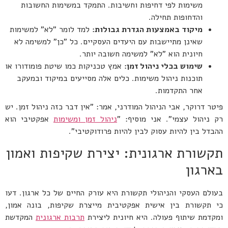
משימות לפי דחיפות וחשיבות. התמקד במשימות החשובות
והדחופות תחילה.
מיקוד באמצעות הגדרת גבולות:
למד לומר "לא" למשימות
שאינן מתיישבות עם היעדים העסקיים. כל "כן" למשימה לא
חיונית הוא "לא" למשימה חשובה יותר.
שימוש בכלי ניהול זמן:
אמץ טכניקות כמו שיטת פומודורו או
תוכנות ניהול משימות. כלים אלה מסייעים במיקוד ובמעקב
אחר התקדמות.
פיטר דרוקר, אבי הניהול המודרני, אמר: "אין דבר כזה ניהול זמן. יש
רק ניהול עצמי". אני מוסיף: "
ניהול זמן ומשימות
אפקטיבי הוא
ההבדל בין להיות עסוק לבין להיות פרודוקטיבי".
תקשורת ארגונית: יצירת שקיפות ואמון
בארגון
בעולם העסקי והניהולי תקשורת היא עורק החיים של כל ארגון. דעו
כי תקשורת בין אישית אפקטיבית מייצרת שקיפות, בונה אמון,
ומקדמת שיתוף פעולה. היא חיונית ליצירת
תרבות ארגונית
המקדשת