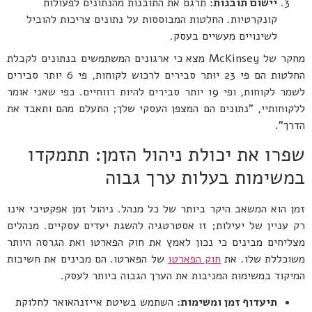
יישום תובנות:
תרגם את התובנות מהנתונים לפעולות
קונקרטיות. החלטות המבוססות על נתונים צריכות להוביל
לשינויים מעשיים בעסק.
מחקר של McKinsey מצא כי ארגונים המשתמשים בנתונים לקבלת
החלטות הם פי 23 יותר סבירים לרכוש לקוחות, פי 6 יותר סבירים
לשמר לקוחות, ופי 19 יותר סבירים להיות רווחיים. כפי שאני אומר
ללקוחותיי, "נתונים הם המצפן העסקי שלך; התעלם מהם ותאבד את
הדרך".
שפרו את יכולת ניהול הזמן: תתמקדו
במשימות בעלות ערך גבוה
זמן הוא המשאב היקר ביותר של כל מנהל. ניהול זמן אפקטיבי אינו
רק עניין של יעילות; זו אסטרטגיה להשגת יעדים עסקיים. מנהלים
מצליחים מבינים כי נכון לאמץ את חוק הפארטו ואת הגרסה היותר
משוכללת שלו. את
חוק הפארטו
של הפארטו. הם מבינים את חשיבות
המיקוד במשימות המניבות את הערך הגבוה ביותר לעסק.
תיעדוף זמן ומשימות:
השתמש בשיטת אייזנהאואר לחלוקת