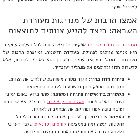
למוביל שוק:
אמצו תרבות של מנהיגות מעוררת
השראה: כיצד להניע צוותים לתוצאות
מנהיגות טרנספורמטיבית
אפקטיבית היא הבסיס לכל הצלחה עסקית.
היא מניעה צוותים לפעולה, מעודדת חדשנות, ומייצרת תרבות של
מצוינות. כמנהל וכמנהיג עסקי, תפקידך הוא לא רק להורות, אלא
להשרות חזון ולהעצים את מנהליך ועובדיך.
פיתוח חזון ברור:
הגדר מטרה משותפת שתלהיב את הצוות.
חזון ברור מספק כיוון ומשמעות לעבודה היומיומית.
תקשורת בין אישית פתוחה ושקופה:
שתף מידע באופן עקבי
ועודד דיאלוג פתוח.
תקשורת בין אישית
בניהול שהיא איכותית
וטובה בונה אמון ומחזקת את המחויבות לארגון.
העצמת עובדים:
תן לעובדיך את הכלים והסמכות לקבל
החלטות. עשה זאת באמצעות
קורסים וסדנאות
שלנו. דעו כי
העצמה מגבירה את תחושת האחריות ומעודדת יוזמה.