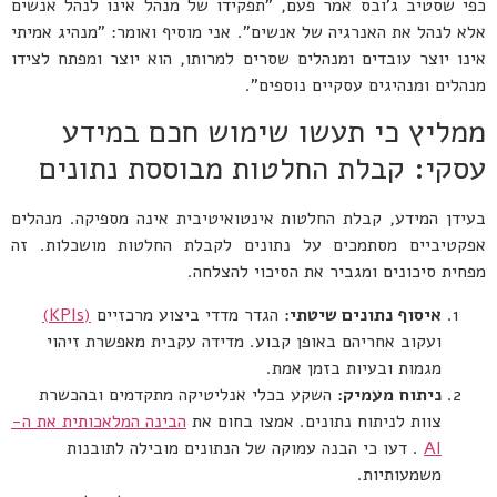
כפי שסטיב ג'ובס אמר פעם, "תפקידו של מנהל אינו לנהל אנשים
אלא לנהל את האנרגיה של אנשים". אני מוסיף ואומר: "מנהיג אמיתי
אינו יוצר עובדים ומנהלים שסרים למרותו, הוא יוצר ומפתח לצידו
מנהלים ומנהיגים עסקיים נוספים".
ממליץ כי תעשו שימוש חכם במידע
עסקי: קבלת החלטות מבוססת נתונים
בעידן המידע, קבלת החלטות אינטואיטיבית אינה מספיקה. מנהלים
אפקטיביים מסתמכים על נתונים לקבלת החלטות מושכלות. זה
מפחית סיכונים ומגביר את הסיכוי להצלחה.
איסוף נתונים שיטתי:
הגדר מדדי ביצוע מרכזיים
(KPIs)
ועקוב אחריהם באופן קבוע. מדידה עקבית מאפשרת זיהוי
מגמות ובעיות בזמן אמת.
ניתוח מעמיק:
השקע בכלי אנליטיקה מתקדמים ובהכשרת
צוות לניתוח נתונים. אמצו בחום את
הבינה המלאכותית את ה-
AI
. דעו כי הבנה עמוקה של הנתונים מובילה לתובנות
משמעותיות.