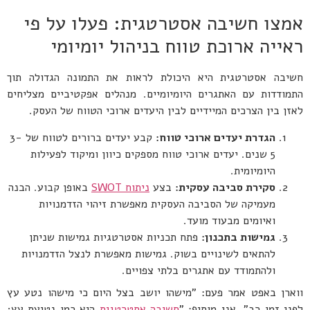
אמצו חשיבה אסטרטגית: פעלו על פי
ראייה ארוכת טווח בניהול יומיומי
חשיבה אסטרטגית היא היכולת לראות את התמונה הגדולה תוך
התמודדות עם האתגרים היומיומיים. מנהלים אפקטיביים מצליחים
לאזן בין הצרכים המיידיים לבין היעדים ארוכי הטווח של העסק.
הגדרת יעדים ארוכי טווח:
קבע יעדים ברורים לטווח של 3-
5 שנים. יעדים ארוכי טווח מספקים כיוון ומיקוד לפעילות
היומיומית.
סקירת סביבה עסקית:
בצע
ניתוח SWOT
באופן קבוע. הבנה
מעמיקה של הסביבה העסקית מאפשרת זיהוי הזדמנויות
ואיומים מבעוד מועד.
גמישות בתכנון:
פתח תכניות אסטרטגיות גמישות שניתן
להתאים לשינויים בשוק. גמישות מאפשרת לנצל הזדמנויות
ולהתמודד עם אתגרים בלתי צפויים.
ווארן באפט אמר פעם: "מישהו יושב בצל היום כי מישהו נטע עץ
לפני זמן רב". אני מוסיף: "
חשיבה אסטרטגית
היא כמו נטיעת עץ;